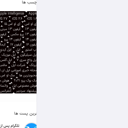
برچسب ها
pple Intelligence
Apple
OS 27
iOS 26
iOS 18
آی او اس
آی او اس ۱۵
آیفون 13
آیفون 13 مینی
آیفون 13 پرو مکس
آیفون ۱۳ پ
آیفون ۱۴
آیفون ۱۴ پرو
آیفون ۱۶
آیفون ۱۷
آیمک پ
اپ استور
اپل
اپل آیدی
اپل سیلیکون
اپل موزیک
اپل واچ سری ۷
اپل گلس
ایرتگ
شرکت اپل
ماشین
مجله خبری آموزشی اپل ان 
محبوبترین ها
مک او اس
مک بوک پرو ۲۰۲۱
هوش م
هوش مصنوعی اپل
واتسا
پیشنهاد سردبیر
کنفرانس 
آخرین پست ها