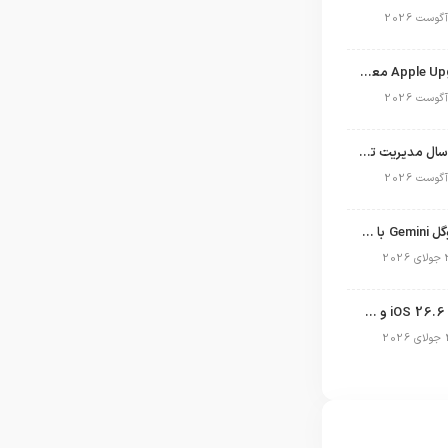
برنامه Apple Upgrade معرفی شد؛ شرایط اپل برای اجاره آیفون، آیپد، مک و اپل واچ
نگاهی به ۱۵ سال مدیریت تیم کوک در اپل
نسخه مک گوگل Gemini با قابلیت تحلیل صفحه و دستورات صوتی در به‌روزرسانی جدید
انتشار آپدیت iOS 26.6 و iPadOS 26.6