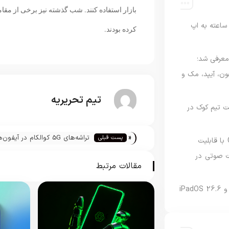
اعته به اپ
کرده بودند.
امه Apple Upgrade معرفی شد؛
فون، آیپد، مک و
تیم تحریریه
 مدیریت تیم کوک در
«
تراشه‌های 5G کوالکام در آیفون‌
پست قبلی
نسخه مک گوگل Gemini با قابلیت
تعبیه نمی‌شوند
 صوتی در
مقالات مرتبط