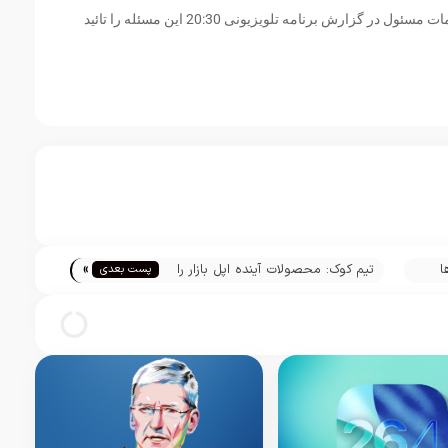
بازار استفاده کنند. شب گذشته نیز برخی از مقامات مسئول در گزارش برنامه تلویزیونی 20:30 این مسئله را تائید
»
ها
تیم کوک: محصولات آینده اپل بازار را
پست بعدی
«میترکاند»