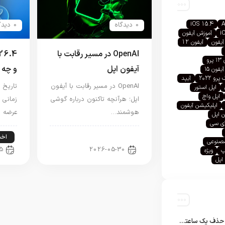
iOS 15.4
A
0 دیدگاه
0 دیدگاه
i
آموزش آیفون
آیفون
آیفون 12
OpenAI در مسیر رقابت با
رو
آیفون اپل
و چه 
آیفون ۱۵
رو ۲۰۲۲
آیپد
OpenAI در مسیر رقابت با آیفون
اپل استور
اپل واچ
اپل؛ هرآنچه تاکنون درباره گوشی
زمانی 
اپلیکیشن آیفون
هوشمند…
عرضه 
 اپل
آی سی
اخبار فناوری
اخبا
صنوعی
5
2026-05-30
پ
ویژه
اپل
تلگرام پس از حذف یک ساعته به اپ استور بازگشت