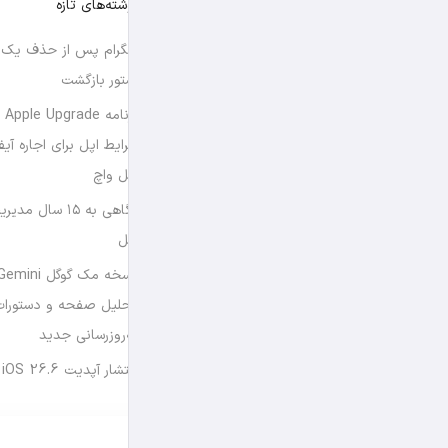
نوشته‌های تازه
تلگرام پس از حذف یک س
استور بازگشت
برن
شرایط اپل برای اجاره آی
اپل واچ
نگاهی به ۱۵ سال
اپل
تحلیل صفحه و دستورات
به‌روزرسانی جدید
انتشار آپدیت iOS 26.6 و iPadOS 26.6