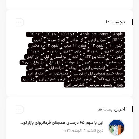
برچسب ها
iOS 26
iOS 18
iOS 15.4
Apple Intelligence
Apple
iOS 27
آموزش آیفون
آی او اس
آی او اس ۱۵
آیفون
آیفون 12
آیفون 13
آیفون 13 مینی
آیفون 13 پرو مکس
آیفون ۱۳ پرو
آیفون ۱۴
آیفون ۱۴ پرو
آیفون ۱۵
آیفون ۱۶
آیفون ۱۷
آیمک پرو ۲۰۲۲
آیپد
اپ استور
اپل
اپل آیدی
اپل استور
اپل سیلیکون
اپل موزیک
اپل واچ
اپل واچ سری ۷
اپل گلس
اپلیکیشن آیفون
ایرتگ
شرکت اپل
ماشین اپل
مجله خبری آموزشی اپل ان آی سی
محبوبترین ها
مک او اس
مک بوک پرو ۲۰۲۱
هوش مصنوعی
هوش مصنوعی اپل
واتساپ
ویژه
پیشنهاد سردبیر
کنفرانس اپل
آخرین پست ها
اپل با سهم ۶۵ درصدی همچنان فرمانروای بازار گوشی‌های پریمیوم جهان است
تاریخ انتشار: 8 آگوست 2026