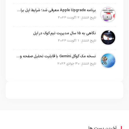
برنامه Apple Upgrade معرفی شد؛ شرایط اپل برای اجاره آیفون، آیپد، مک و اپل واچ
تاریخ انتشار: 2 آگوست 2026
نگاهی به ۱۵ سال مدیریت تیم کوک در اپل
تاریخ انتشار: 1 آگوست 2026
نسخه مک گوگل Gemini با قابلیت تحلیل صفحه و دستورات صوتی در به‌روزرسانی جدید
تاریخ انتشار: 30 جولای 2026
آخرین پست ها