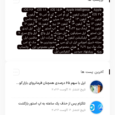
iOS 26
iOS 18
iOS 15.4
Apple Intelligence
Apple
iOS 27
آموزش آیفون
آی او اس
آی او اس ۱۵
آیفون
آیفون 12
آیفون 13
آیفون 13 مینی
آیفون 13 پرو مکس
آیفون ۱۳ پرو
آیفون ۱۴
آیفون ۱۴ پرو
آیفون ۱۵
آیفون ۱۶
آیفون ۱۷
آیمک پرو ۲۰۲۲
آیپد
اپ استور
اپل
اپل آیدی
اپل استور
اپل سیلیکون
اپل موزیک
اپل واچ
اپل واچ سری ۷
اپل گلس
اپلیکیشن آیفون
ایرتگ
شرکت اپل
ماشین اپل
مجله خبری آموزشی اپل ان آی سی
محبوبترین ها
مک او اس
مک بوک پرو ۲۰۲۱
هوش مصنوعی
هوش مصنوعی اپل
واتساپ
ویژه
پیشنهاد سردبیر
کنفرانس اپل
آخرین پست ها
اپل با سهم ۶۵ درصدی همچنان فرمانروای بازار گوشی‌های پریمیوم جهان است
تاریخ انتشار: 8 آگوست 2026
تلگرام پس از حذف یک ساعته به اپ استور بازگشت
تاریخ انتشار: 6 آگوست 2026