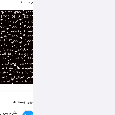
برچسب ها
pple Intelligence
Apple
OS 27
iOS 26
iOS 18
آی او اس
آی او اس ۱۵
آیفون 13
آیفون 13 مینی
آیفون 13 پرو مکس
آیفون ۱۳ پ
آیفون ۱۴
آیفون ۱۴ پرو
آیفون ۱۶
آیفون ۱۷
آیمک پ
اپ استور
اپل
اپل آیدی
اپل سیلیکون
اپل موزیک
اپل واچ سری ۷
اپل گلس
ایرتگ
شرکت اپل
ماشین
مجله خبری آموزشی اپل ان 
محبوبترین ها
مک او اس
مک بوک پرو ۲۰۲۱
هوش م
هوش مصنوعی اپل
واتسا
پیشنهاد سردبیر
کنفرانس 
آخرین پست ها