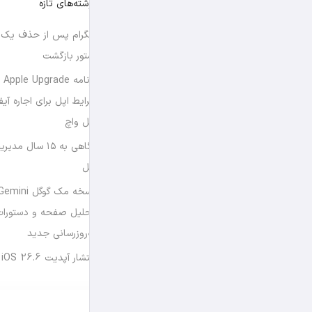
نوشته‌های تازه
تلگرام پس از حذف یک س
استور بازگشت
برن
شرایط اپل برای اجاره آی
اپل واچ
نگاهی به ۱۵ سال
اپل
تحلیل صفحه و دستورات
به‌روزرسانی جدید
انتشار آپدیت iOS 26.6 و iPadOS 26.6