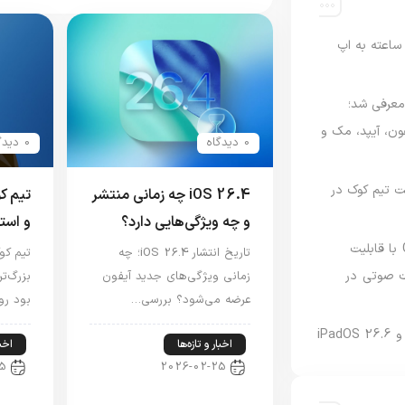
اعته به اپ
امه Apple Upgrade معرفی شد؛
فون، آیپد، مک و
0 دیدگاه
0 دیدگاه
 مدیریت تیم کوک در
iOS 26.4 چه زمانی منتشر
تیم ک
و چه ویژگی‌هایی دارد؟
و است
نسخه مک گوگل Gemini با قابلیت
تاریخ انتشار iOS 26.4؛ چه
تیم کو
 صوتی در
زمانی ویژگی‌های جدید آیفون
بزرگ‌ت
عرضه می‌شود؟ بررسی…
بود رو
اخبار و تازه‌ها
اخبا
5
2026-02-25