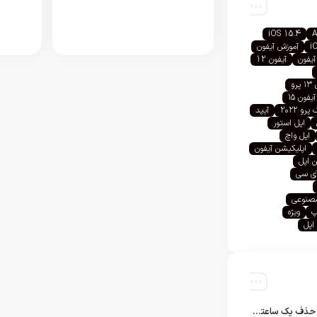
iOS 15.4
A
i
آموزش آیفون
آیفون
آیفون 12
رو
آیفون ۱۵
رو ۲۰۲۲
آیپد
اپل استور
اپل واچ
اپلیکیشن آیفون
 اپل
آی سی
صنوعی
پ
ویژه
اپل
تلگرام پس از حذف یک ساعته به اپ استور بازگشت