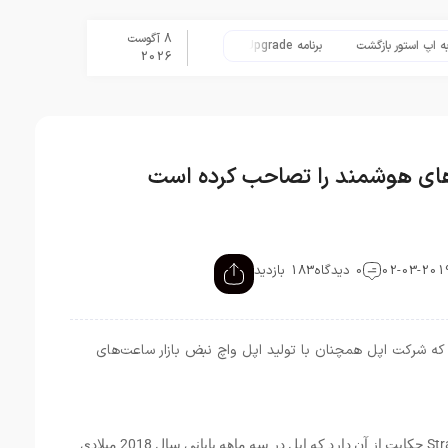
8 آگوست
تور بازگشت
برنامه Apple Upgrade معرفی شد؛ شرایط اپل برای اجاره آیفون، آیپد، مک و اپل واچ
2026
‌های هوشمند را تصاحب کرده است
0 دیدگاه
183 بازدید
که شرکت اپل همچنان با تولید اپل واچ نبض بازار ساعت‌های
گزارش منتشرشده از موسسه Strategy Analytics حکایت از آن دارد که اپل در سه ماهه پایانی سال 2018 میلادی