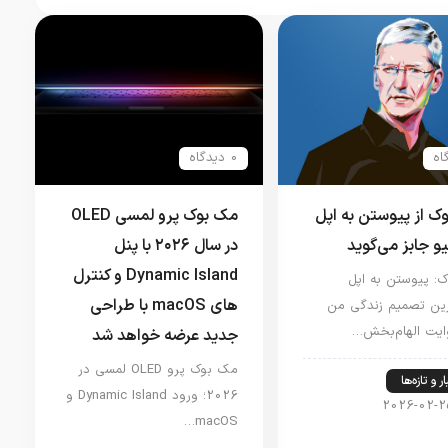
0 دیدگاه
وک از پیوستن به اپل
مک بوک پرو لمسی OLED
یو جابز می‌گوید
در سال ۲۰۲۶ با پنل
Dynamic Island و کنترل
ک: پیوستن به اپل
های macOS با طراحی
رین تصمیم زندگی من
ایت الهام‌بخش…
جدید عرضه خواهد شد
مک بوک پرو OLED لمسی در
ر و تازه‌ها
2026؛ ورود Dynamic Island و
2026-02-2
macOS…