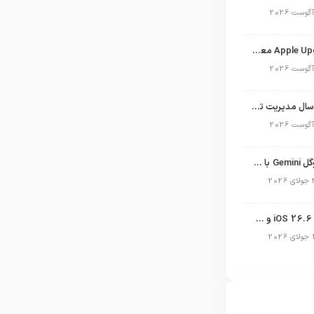
برنامه Apple Upgrade معرفی شد؛ شرایط اپل برای اجاره آیفون، آیپد، مک و اپل واچ
نگاهی به ۱۵ سال مدیریت تیم کوک در اپل
نسخه مک گوگل Gemini با قابلیت تحلیل صفحه و دستورات صوتی در به‌روزرسانی جدید
انتشار آپدیت iOS 26.6 و iPadOS 26.6