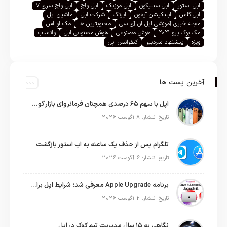
اپل استور
اپل سیلیکون
اپل موزیک
اپل واچ
اپل واچ سری ۷
اپل گلس
اپلیکیشن آیفون
ایرتگ
شرکت اپل
ماشین اپل
مجله خبری آموزشی اپل ان آی سی
محبوبترین ها
مک او اس
مک بوک پرو ۲۰۲۱
هوش مصنوعی
هوش مصنوعی اپل
واتساپ
ویژه
پیشنهاد سردبیر
کنفرانس اپل
آخرین پست ها
اپل با سهم ۶۵ درصدی همچنان فرمانروای بازار گوشی‌های پریمیوم جهان است
تاریخ انتشار: 8 آگوست 2026
تلگرام پس از حذف یک ساعته به اپ استور بازگشت
تاریخ انتشار: 6 آگوست 2026
برنامه Apple Upgrade معرفی شد؛ شرایط اپل برای اجاره آیفون، آیپد، مک و اپل واچ
تاریخ انتشار: 2 آگوست 2026
نگاهی به ۱۵ سال مدیریت تیم کوک در اپل