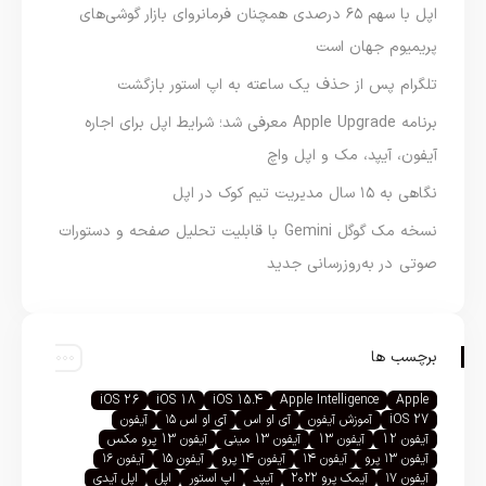
اپل با سهم ۶۵ درصدی همچنان فرمانروای بازار گوشی‌های
پریمیوم جهان است
تلگرام پس از حذف یک ساعته به اپ استور بازگشت
برنامه Apple Upgrade معرفی شد؛ شرایط اپل برای اجاره
آیفون، آیپد، مک و اپل واچ
نگاهی به ۱۵ سال مدیریت تیم کوک در اپل
نسخه مک گوگل Gemini با قابلیت تحلیل صفحه و دستورات
صوتی در به‌روزرسانی جدید
برچسب ها
iOS 26
iOS 18
iOS 15.4
Apple Intelligence
Apple
iOS 27
آموزش آیفون
آی او اس
آی او اس ۱۵
آیفون
آیفون 12
آیفون 13
آیفون 13 مینی
آیفون 13 پرو مکس
آیفون ۱۳ پرو
آیفون ۱۴
آیفون ۱۴ پرو
آیفون ۱۵
آیفون ۱۶
آیفون ۱۷
آیمک پرو ۲۰۲۲
آیپد
اپ استور
اپل
اپل آیدی