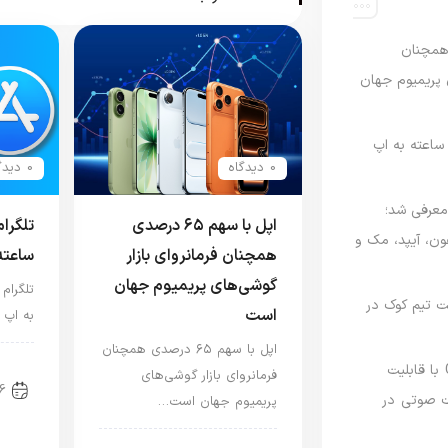
رصدی همچنان
ی پریمیوم جهان
اعته به اپ
0 دیدگاه
0 دیدگاه
امه Apple Upgrade معرفی شد؛
اپل با سهم ۶۵ درصدی
تلگرا
فون، آیپد، مک و
همچنان فرمانروای بازار
ساعته
گوشی‌های پریمیوم جهان
تلگرام
 مدیریت تیم کوک در
است
به اپ 
اپل با سهم ۶۵ درصدی همچنان
اخب
نسخه مک گوگل Gemini با قابلیت
فرمانروای بازار گوشی‌های
6
 صوتی در
پریمیوم جهان است…