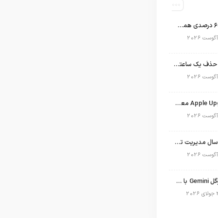
اپل با سهم ۶۵ درصدی همچنان فرمانروای بازار گوشی‌های پریمیوم جهان است
تلگرام پس از حذف یک ساعته به اپ استور بازگشت
برنامه Apple Upgrade معرفی شد؛ شرایط اپل برای اجاره آیفون، آیپد، مک و اپل واچ
نگاهی به ۱۵ سال مدیریت تیم کوک در اپل
نسخه مک گوگل Gemini با قابلیت تحلیل صفحه و دستورات صوتی در به‌روزرسانی جدید