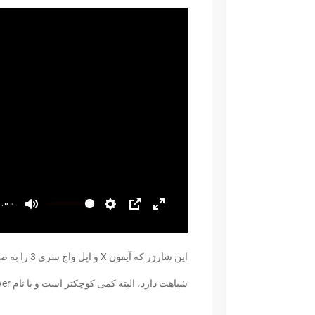
0:00
​این شارژر ک
شباهت دارد، البته کمی کوچکتر است و با نام Mini AirPower شناخته می‌شود.