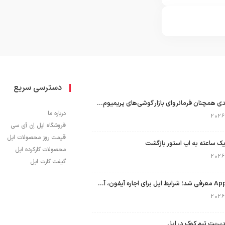
دسترسی سریع
اپل با سهم ۶۵ درصدی همچنان فرمانروای بازار گوشی‌های پریمیوم جهان است
درباره ما
فروشگاه اپل اِن آی سی
قیمت روز محصولات اپل
ک ساعته به اپ استور بازگشت
محصولات کارکرده اپل
گیفت کارت اپل
برنامه Apple Upgrade معرفی شد؛ شرایط اپل برای اجاره آیفون، آیپد، مک و اپل واچ