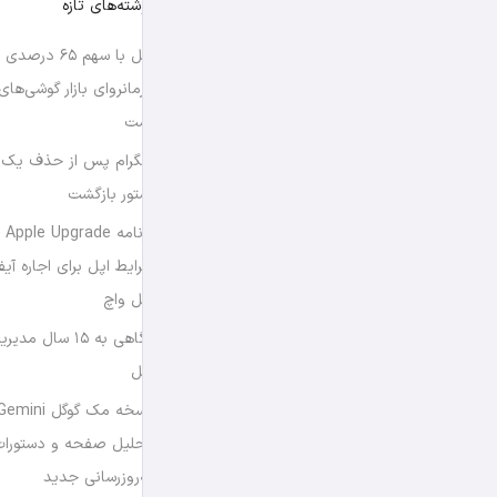
نوشته‌های تازه
اپل با سهم ۶۵ د
فرمانروای بازار گوشی‌ها
است
تلگرام پس از حذف یک س
استور بازگشت
برن
شرایط اپل برای اجاره آی
اپل واچ
نگاهی به ۱۵ سال
اپل
تحلیل صفحه و دستورات
به‌روزرسانی جدید