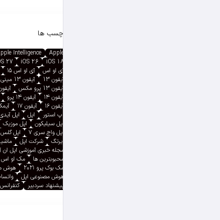
برچسب ها
pple Intelligence
Apple
OS 27
iOS 26
iOS 18
آی او اس
آی او اس ۱۵
آیفون 13
آیفون 13 مینی
آیفون 13 پرو مکس
آیفون ۱۳ پ
آیفون ۱۴
آیفون ۱۴ پرو
آیفون ۱۶
آیفون ۱۷
آیمک پ
اپ استور
اپل
اپل آیدی
اپل سیلیکون
اپل موزیک
اپل واچ سری ۷
اپل گلس
ایرتگ
شرکت اپل
ماشین
مجله خبری آموزشی اپل ان 
محبوبترین ها
مک او اس
مک بوک پرو ۲۰۲۱
هوش م
هوش مصنوعی اپل
واتسا
پیشنهاد سردبیر
کنفرانس 