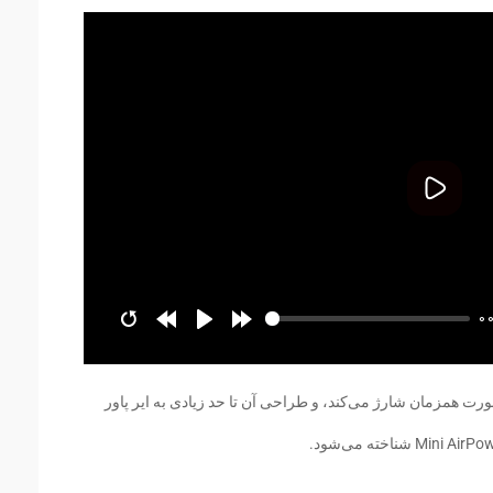
پخش
0
ه آیفون X و اپل واچ سری 3 را به صورت همزمان شارژ می‌کند، و طراحی آن تا حد زیادی به ایر پاور