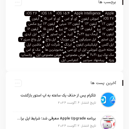
برچسب ها
iOS 26
iOS 18
iOS 15.4
Apple Intelligence
Apple
iOS 27
آموزش آیفون
آی او اس
آی او اس ۱۵
آیفون
آیفون 12
آیفون 13
آیفون 13 مینی
آیفون 13 پرو مکس
آیفون ۱۳ پرو
آیفون ۱۴
آیفون ۱۴ پرو
آیفون ۱۵
آیفون ۱۶
آیفون ۱۷
آیمک پرو ۲۰۲۲
آیپد
اپ استور
اپل
اپل آیدی
اپل استور
اپل سیلیکون
اپل موزیک
اپل واچ
اپل واچ سری ۷
اپل گلس
اپلیکیشن آیفون
ایرتگ
شرکت اپل
ماشین اپل
مجله خبری آموزشی اپل ان آی سی
محبوبترین ها
مک او اس
مک بوک پرو ۲۰۲۱
هوش مصنوعی
هوش مصنوعی اپل
واتساپ
ویژه
پیشنهاد سردبیر
کنفرانس اپل
آخرین پست ها
تلگرام پس از حذف یک ساعته به اپ استور بازگشت
تاریخ انتشار: 6 آگوست 2026
برنامه Apple Upgrade معرفی شد؛ شرایط اپل برای اجاره آیفون، آیپد، مک و اپل واچ
تاریخ انتشار: 2 آگوست 2026