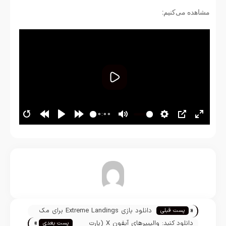
مشاهده می‌کنیم:
پخش
00:00
تیم تحریریه
«
دانلود بازی Extreme Landings برای مک
پست قبلی
»
دانلود کنید: والپیپرهای آيفون X (پارت
پست بعدی