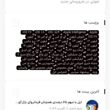
صوتی در به‌روزرسانی جدید
برچسب ها
iOS 26
iOS 18
iOS 15.4
Apple Intelligence
Apple
iOS 27
آموزش آیفون
آی او اس
آی او اس ۱۵
آیفون
آیفون 12
آیفون 13
آیفون 13 مینی
آیفون 13 پرو مکس
آیفون ۱۳ پرو
آیفون ۱۴
آیفون ۱۴ پرو
آیفون ۱۵
آیفون ۱۶
آیفون ۱۷
آیمک پرو ۲۰۲۲
آیپد
اپ استور
اپل
اپل آیدی
اپل استور
اپل سیلیکون
اپل موزیک
اپل واچ
اپل واچ سری ۷
اپل گلس
اپلیکیشن آیفون
ایرتگ
شرکت اپل
ماشین اپل
مجله خبری آموزشی اپل ان آی سی
محبوبترین ها
مک او اس
مک بوک پرو ۲۰۲۱
هوش مصنوعی
هوش مصنوعی اپل
واتساپ
ویژه
پیشنهاد سردبیر
کنفرانس اپل
آخرین پست ها
اپل با سهم ۶۵ درصدی همچنان فرمانروای بازار گوشی‌های پریمیوم جهان است
تاریخ انتشار: 8 آگوست 2026