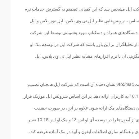
 شرکت اپل مشخص شد که این کمپانی تصمیم به گسترش خدمات نرم
 اساس سرویس‌هایی نظیر اپل تی وی پلاس، اپل نیوز پلاس و اپل
 دستگاه‌های همراه و دسکتاپ مورد پشتیبانی توسط این شرکت
ز تحلیلگران بر این باور باشند که شرکت اپل در توسعه مک او
 و جایگزینی آن با نرم افزارهای مشابه نظیر اپل تی وی پلاس، اپل
اما حالا بررسی‌های انجام شده از طرف وب سایت 9to5mac نشان دهنده آن است که شرکت اپل همچنان تصمیم
دارد تا نرم افزار آیتونز را در توسعه مک او اس 10.15 به کاربران ارائه دهد. بر این اساس سرویس اپل موزیک قرار
ن دستگاه‌های مک ارائه شود. علاوه بر این، در صورت حقیقت
داشتن این شایعه شرکت اپل امکان پشتیبان گیری از آیفون‌ها را در توسعه آی او اس 13 و مک او اس 10.15 تغییر
یری و همگام سازی اطلاعات آیفون و آیپد در مک آماده عرضه کند.