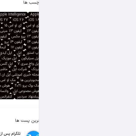
برچسب ها
pple Intelligence
Apple
OS 27
iOS 26
iOS 18
آی او اس
آی او اس ۱۵
آیفون 13
آیفون 13 مینی
آیفون 13 پرو مکس
آیفون ۱۳ پ
آیفون ۱۴
آیفون ۱۴ پرو
آیفون ۱۶
آیفون ۱۷
آیمک پ
اپ استور
اپل
اپل آیدی
اپل سیلیکون
اپل موزیک
اپل واچ سری ۷
اپل گلس
ایرتگ
شرکت اپل
ماشین
مجله خبری آموزشی اپل ان 
محبوبترین ها
مک او اس
مک بوک پرو ۲۰۲۱
هوش م
هوش مصنوعی اپل
واتسا
پیشنهاد سردبیر
کنفرانس 
آخرین پست ها