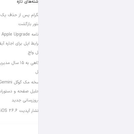
نوشته‌های تازه
تلگرام پس از حذف یک س
استور بازگشت
برن
شرایط اپل برای اجاره آی
اپل واچ
نگاهی به ۱۵ سال
اپل
تحلیل صفحه و دستورات
به‌روزرسانی جدید
انتشار آپدیت iOS 26.6 و iPadOS 26.6