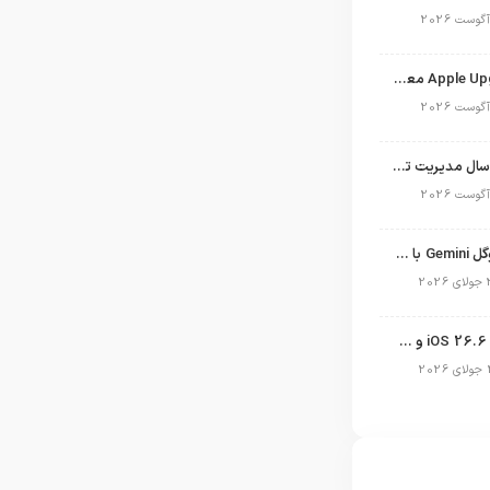
برنامه Apple Upgrade معرفی شد؛ شرایط اپل برای اجاره آیفون، آیپد، مک و اپل واچ
نگاهی به ۱۵ سال مدیریت تیم کوک در اپل
نسخه مک گوگل Gemini با قابلیت تحلیل صفحه و دستورات صوتی در به‌روزرسانی جدید
انتشار آپدیت iOS 26.6 و iPadOS 26.6