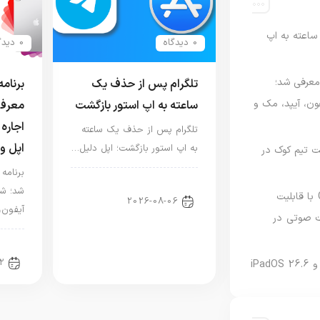
اعته به اپ
0 دیدگاه
0 دیدگاه
امه Apple Upgrade معرفی شد؛
تلگرام پس از حذف یک
فون، آیپد، مک و
ساعته به اپ استور بازگشت
معرفی
اجاره 
تلگرام پس از حذف یک ساعته
اپل و
به اپ استور بازگشت؛ اپل دلیل…
 مدیریت تیم کوک در
اخبار دنیای اپل
شد؛ شر
نسخه مک گوگل Gemini با قابلیت
2026-08-06
آیفون،
 صوتی در
اخبا
2