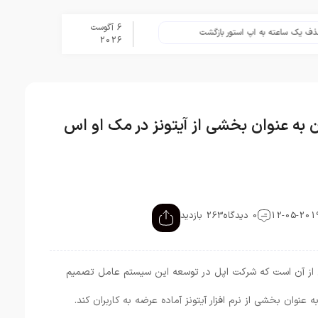
6 آگوست
اعته به اپ استور بازگشت
برنامه Apple Upgrade معرفی شد؛ شرایط اپل برای اجاره آیفون، آیپد، مک و اپل واچ
2026
به عنوان بخشی از آیتونز در مک او اس
0 دیدگاه
263 بازدید
یر در مورد مک او اس 10.15 حاکی از آن است که شرکت اپل در توسعه این سیستم عامل تصمیم
وان بخشی از نرم افزار آیتونز آماده عرضه به کاربران کند.