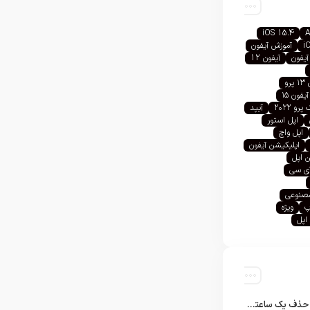
iOS 15.4
A
i
آموزش آیفون
آیفون
آیفون 12
رو
آیفون ۱۵
رو ۲۰۲۲
آیپد
اپل استور
اپل واچ
اپلیکیشن آیفون
 اپل
آی سی
صنوعی
پ
ویژه
اپل
تلگرام پس از حذف یک ساعته به اپ استور بازگشت