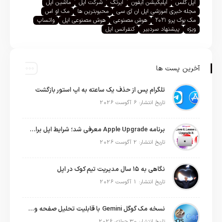
اپل گلس
اپلیکیشن آیفون
ایرتگ
شرکت اپل
ماشین اپل
مجله خبری آموزشی اپل ان آی سی
محبوبترین ها
مک او اس
مک بوک پرو ۲۰۲۱
هوش مصنوعی
هوش مصنوعی اپل
واتساپ
ویژه
پیشنهاد سردبیر
کنفرانس اپل
آخرین پست ها
تلگرام پس از حذف یک ساعته به اپ استور بازگشت
تاریخ انتشار: 6 آگوست 2026
برنامه Apple Upgrade معرفی شد؛ شرایط اپل برای اجاره آیفون، آیپد، مک و اپل واچ
تاریخ انتشار: 2 آگوست 2026
نگاهی به ۱۵ سال مدیریت تیم کوک در اپل
تاریخ انتشار: 1 آگوست 2026
نسخه مک گوگل Gemini با قابلیت تحلیل صفحه و دستورات صوتی در به‌روزرسانی جدید
تاریخ انتشار: 30 جولای 2026