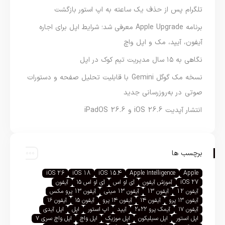
تلگرام پس از حذف یک ساعته به اپ استور بازگشت
برنامه Apple Upgrade معرفی شد؛ شرایط اپل برای اجاره
آیفون، آیپد، مک و اپل واچ
نگاهی به ۱۵ سال مدیریت تیم کوک در اپل
نسخه مک گوگل Gemini با قابلیت تحلیل صفحه و دستورات
صوتی در به‌روزرسانی جدید
انتشار آپدیت iOS 26.6 و iPadOS 26.6
برچسب ها
iOS 26
iOS 18
iOS 15.4
Apple Intelligence
Apple
iOS 27
آموزش آیفون
آی او اس
آی او اس ۱۵
آیفون
آیفون 12
آیفون 13
آیفون 13 مینی
آیفون 13 پرو مکس
آیفون ۱۳ پرو
آیفون ۱۴
آیفون ۱۴ پرو
آیفون ۱۵
آیفون ۱۶
آیفون ۱۷
آیمک پرو ۲۰۲۲
آیپد
اپ استور
اپل
اپل آیدی
اپل استور
اپل سیلیکون
اپل موزیک
اپل واچ
اپل واچ سری ۷