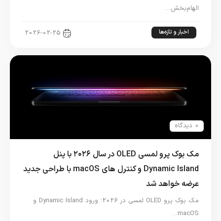
الهام‌بخش…
اخبار و تازه‌ها
2026-02-25
0 دیدگاه
مک بوک پرو لمسی OLED در سال ۲۰۲۶ با پنل
Dynamic Island و کنترل های macOS با طراحی جدید
عرضه خواهد شد
مک بوک پرو OLED لمسی در 2026؛ ورود Dynamic Island و
macOS…