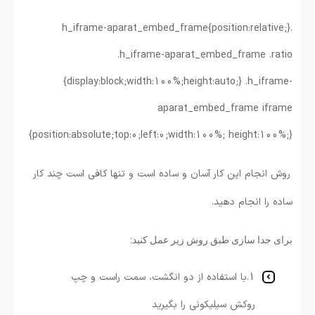
.h_iframe-aparat_embed_frame{position:relative;}
.h_iframe-aparat_embed_frame .ratio
{display:block;width:100%;height:auto;} .h_iframe-
aparat_embed_frame iframe
{position:absolute;top:0;left:0;width:100%; height:100%;}
روش انجام این کار آسان و ساده است و تنها کافی است چند کار
ساده را انجام دهید.
برای جدا سازی طبق روش زیر عمل کنید:
1.با استفاده از دو انگشت، سمت راست و چپ
روکش سیلیکونی را بگیرید