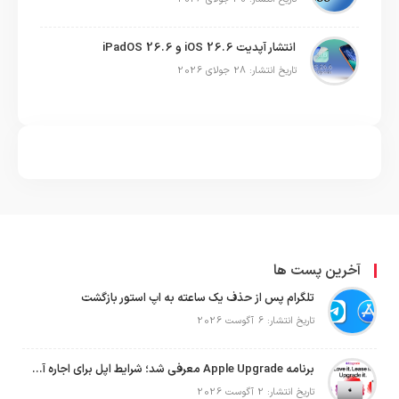
انتشار آپدیت iOS 26.6 و iPadOS 26.6
تاریخ انتشار: 28 جولای 2026
آخرین پست ها
تلگرام پس از حذف یک ساعته به اپ استور بازگشت
تاریخ انتشار: 6 آگوست 2026
برنامه Apple Upgrade معرفی شد؛ شرایط اپل برای اجاره آیفون، آیپد، مک و اپل واچ
تاریخ انتشار: 2 آگوست 2026