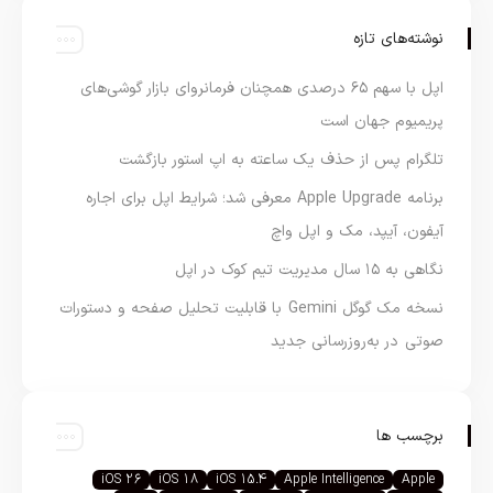
نوشته‌های تازه
اپل با سهم ۶۵ درصدی همچنان فرمانروای بازار گوشی‌های
پریمیوم جهان است
تلگرام پس از حذف یک ساعته به اپ استور بازگشت
برنامه Apple Upgrade معرفی شد؛ شرایط اپل برای اجاره
آیفون، آیپد، مک و اپل واچ
نگاهی به ۱۵ سال مدیریت تیم کوک در اپل
نسخه مک گوگل Gemini با قابلیت تحلیل صفحه و دستورات
صوتی در به‌روزرسانی جدید
برچسب ها
iOS 26
iOS 18
iOS 15.4
Apple Intelligence
Apple