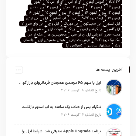
iOS 27
آموزش آیفون
آی او اس
آی او اس ۱۵
آیفون
آیفون 12
آیفون 13
آیفون 13 مینی
آیفون 13 پرو مکس
آیفون ۱۳ پرو
آیفون ۱۴
آیفون ۱۴ پرو
آیفون ۱۵
آیفون ۱۶
آیفون ۱۷
آیمک پرو ۲۰۲۲
آیپد
اپ استور
اپل
اپل آیدی
اپل استور
اپل سیلیکون
اپل موزیک
اپل واچ
اپل واچ سری ۷
اپل گلس
اپلیکیشن آیفون
ایرتگ
شرکت اپل
ماشین اپل
مجله خبری آموزشی اپل ان آی سی
محبوبترین ها
مک او اس
مک بوک پرو ۲۰۲۱
هوش مصنوعی
هوش مصنوعی اپل
واتساپ
ویژه
پیشنهاد سردبیر
کنفرانس اپل
آخرین پست ها
اپل با سهم ۶۵ درصدی همچنان فرمانروای بازار گوشی‌های پریمیوم جهان است
تاریخ انتشار: 8 آگوست 2026
تلگرام پس از حذف یک ساعته به اپ استور بازگشت
تاریخ انتشار: 6 آگوست 2026
برنامه Apple Upgrade معرفی شد؛ شرایط اپل برای اجاره آیفون، آیپد، مک و اپل واچ