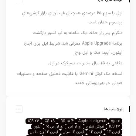
اپل با سهم ۶۵ درصدی همچنان فرمانروای بازار گوشی‌های
پریمیوم جهان است
تلگرام پس از حذف یک ساعته به اپ استور بازگشت
برنامه Apple Upgrade معرفی شد؛ شرایط اپل برای اجاره
آیفون، آیپد، مک و اپل واچ
نگاهی به ۱۵ سال مدیریت تیم کوک در اپل
نسخه مک گوگل Gemini با قابلیت تحلیل صفحه و دستورات
صوتی در به‌روزرسانی جدید
برچسب ها
iOS 26
iOS 18
iOS 15.4
Apple Intelligence
Apple
iOS 27
آموزش آیفون
آی او اس
آی او اس ۱۵
آیفون
آیفون 12
آیفون 13
آیفون 13 مینی
آیفون 13 پرو مکس