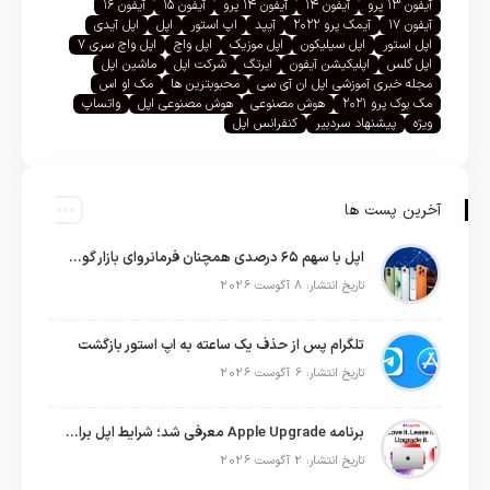
آیفون ۱۳ پرو
آیفون ۱۴
آیفون ۱۴ پرو
آیفون ۱۵
آیفون ۱۶
آیفون ۱۷
آیمک پرو ۲۰۲۲
آیپد
اپ استور
اپل
اپل آیدی
اپل استور
اپل سیلیکون
اپل موزیک
اپل واچ
اپل واچ سری ۷
اپل گلس
اپلیکیشن آیفون
ایرتگ
شرکت اپل
ماشین اپل
مجله خبری آموزشی اپل ان آی سی
محبوبترین ها
مک او اس
مک بوک پرو ۲۰۲۱
هوش مصنوعی
هوش مصنوعی اپل
واتساپ
ویژه
پیشنهاد سردبیر
کنفرانس اپل
آخرین پست ها
اپل با سهم ۶۵ درصدی همچنان فرمانروای بازار گوشی‌های پریمیوم جهان است
تاریخ انتشار: 8 آگوست 2026
تلگرام پس از حذف یک ساعته به اپ استور بازگشت
تاریخ انتشار: 6 آگوست 2026
برنامه Apple Upgrade معرفی شد؛ شرایط اپل برای اجاره آیفون، آیپد، مک و اپل واچ
تاریخ انتشار: 2 آگوست 2026