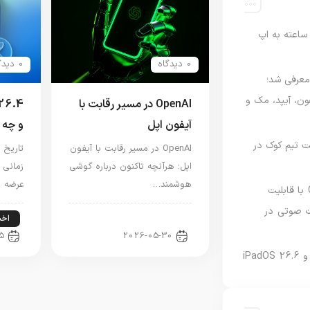
اعته به اپ
0 دیدگاه
0 دیدگاه
امه Apple Upgrade معرفی شد؛
فون، آیپد، مک و
OpenAI در مسیر رقابت با
آیفون اپل
و چه 
 مدیریت تیم کوک در
OpenAI در مسیر رقابت با آیفون
اپل؛ هرآنچه تاکنون درباره گوشی
زمانی 
هوشمند…
عرضه 
نسخه مک گوگل Gemini با قابلیت
 صوتی در
اخبار فناوری
اخبا
5
2026-05-30