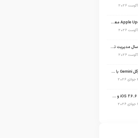
برنامه Apple Upgrade معرفی شد؛ شرایط اپل برای اجاره آیفون، آیپد، مک و اپل واچ
نگاهی به ۱۵ سال مدیریت تیم کوک در اپل
نسخه مک گوگل Gemini با قابلیت تحلیل صفحه و دستورات صوتی در به‌روزرسانی جدید
انتشار آپدیت iOS 26.6 و iPadOS 26.6