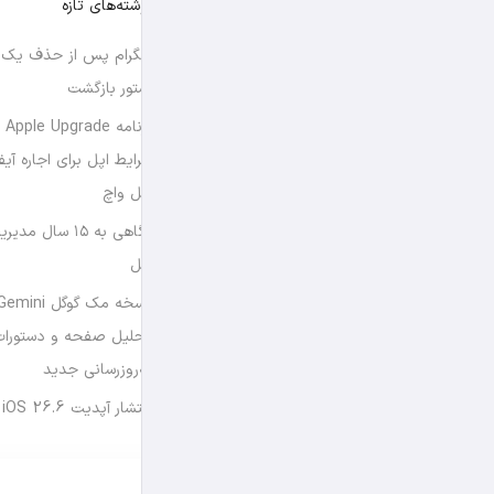
نوشته‌های تازه
تلگرام پس از حذف یک س
استور بازگشت
برن
شرایط اپل برای اجاره آی
اپل واچ
نگاهی به ۱۵ سال
اپل
تحلیل صفحه و دستورات
به‌روزرسانی جدید
انتشار آپدیت iOS 26.6 و iPadOS 26.6