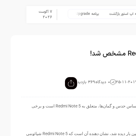
7 آگوست
ور بازگشت
برنامه Apple Upgrade معرفی شد؛ شرایط اپل برای اجاره آیفون، آیپد، مک و اپل واچ
2026
0 دیدگاه
369 بازدید
تصویری امروز در رسانه‌ها منتشر گردید که بر اساس حدس و گمان‌ها، متعلق به Redmi Note 5 است و برخی
این تصویر که در شبکه اجتماعی Weibo برای اولین بار دیده شد، نشان دهنده آن است که Redmi Note 5 شیائومی