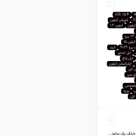
iOS 15.4
A
i
آموزش آیفون
آیفون
آیفون 12
رو
آیفون ۱۵
رو ۲۰۲۲
آیپد
اپل استور
اپل واچ
اپلیکیشن آیفون
 اپل
آی سی
صنوعی
پ
ویژه
اپل
تلگرام پس از حذف یک ساعته به اپ استور بازگشت