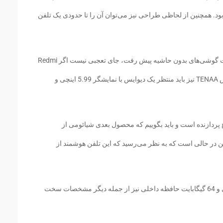
بعاد 18:9 بهره‌مند خواهد بود. همچنین از لحاظی طراحی نیز می‌توان آن را تا حدودی یک تلفن
بعد از اینکه شیائومی با تولید می میکس به سمت گوشی‌های بدون حاشیه پیش رفت، جای تعجبی نیست اگر Redmi
Note 5 نیز به این صورت باشد. بر اساس گزارش TENAA نیز باید منتظر یک دیوایس با نمایشگر 5.99 اینچی و
ع پردازنده است و باید بگوییم که محصول بعدی شیائومی از
فاده خواهد کرد. این در حالی است که به نظر می‌رسید که این تلفن هوشمند از
باتری 4000 میلی آمپری، دوربین 12 مگاپیکسلی و 64 گیگابایت حافظه داخلی نیز از جمله دیگر مشخصات سخت