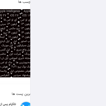
برچسب ها
pple Intelligence
Apple
OS 27
iOS 26
iOS 18
آی او اس
آی او اس ۱۵
آیفون 13
آیفون 13 مینی
آیفون 13 پرو مکس
آیفون ۱۳ پ
آیفون ۱۴
آیفون ۱۴ پرو
آیفون ۱۶
آیفون ۱۷
آیمک پ
اپ استور
اپل
اپل آیدی
اپل سیلیکون
اپل موزیک
اپل واچ سری ۷
اپل گلس
ایرتگ
شرکت اپل
ماشین
مجله خبری آموزشی اپل ان 
محبوبترین ها
مک او اس
مک بوک پرو ۲۰۲۱
هوش م
هوش مصنوعی اپل
واتسا
پیشنهاد سردبیر
کنفرانس 
آخرین پست ها