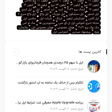
آیفون 12
آیفون 13
آیفون 13 مینی
آیفون 13 پرو مکس
آیفون ۱۳ پرو
آیفون ۱۴
آیفون ۱۴ پرو
آیفون ۱۵
آیفون ۱۶
آیفون ۱۷
آیمک پرو ۲۰۲۲
آیپد
اپ استور
اپل
اپل آیدی
اپل استور
اپل سیلیکون
اپل موزیک
اپل واچ
اپل واچ سری ۷
اپل گلس
اپلیکیشن آیفون
ایرتگ
شرکت اپل
ماشین اپل
مجله خبری آموزشی اپل ان آی سی
محبوبترین ها
مک او اس
مک بوک پرو ۲۰۲۱
هوش مصنوعی
هوش مصنوعی اپل
واتساپ
ویژه
پیشنهاد سردبیر
کنفرانس اپل
آخرین پست ها
اپل با سهم ۶۵ درصدی همچنان فرمانروای بازار گوشی‌های پریمیوم جهان است
تاریخ انتشار: 8 آگوست 2026
تلگرام پس از حذف یک ساعته به اپ استور بازگشت
تاریخ انتشار: 6 آگوست 2026
برنامه Apple Upgrade معرفی شد؛ شرایط اپل برای اجاره آیفون، آیپد، مک و اپل واچ
تاریخ انتشار: 2 آگوست 2026