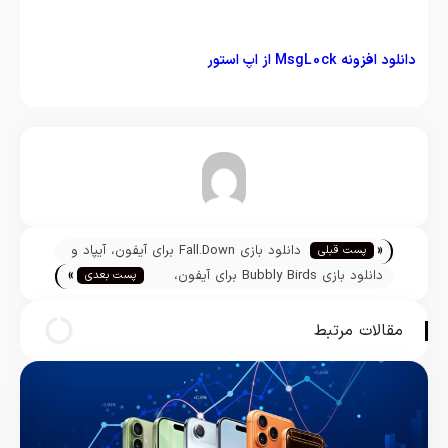
دانلود افزونه MsgL0ck از اپ استور
تیم تحریریه
«
دانلود بازی Fall.Down برای آيفون، آیپاد و
پست قبلی
»
آيپد
دانلود بازی Bubbly Birds برای آيفون،
پست بعدی
آیپاد و آیپد
مقالات مرتبط