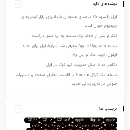
نوشته‌های تازه
اپل با سهم ۶۵ درصدی همچنان فرمانروای بازار گوشی‌های
پریمیوم جهان است
تلگرام پس از حذف یک ساعته به اپ استور بازگشت
برنامه Apple Upgrade معرفی شد؛ شرایط اپل برای اجاره
آیفون، آیپد، مک و اپل واچ
نگاهی به ۱۵ سال مدیریت تیم کوک در اپل
نسخه مک گوگل Gemini با قابلیت تحلیل صفحه و دستورات
صوتی در به‌روزرسانی جدید
برچسب ها
iOS 26
iOS 18
iOS 15.4
Apple Intelligence
Apple
iOS 27
آموزش آیفون
آی او اس
آی او اس ۱۵
آیفون