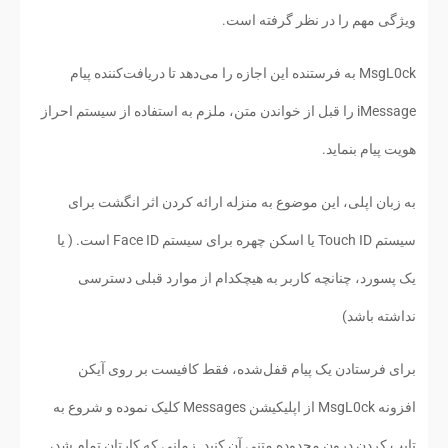
ویژگی مهم را در نظر گرفته است.
MsgL0ck به فرستنده این اجازه را می‌دهد تا دریافت‌کننده پیام
iMessage را قبل از خواندن متن، ملزم به استفاده از سیستم احراز
هویت پیام بنماید.
به زبان اپلی، این موضوع به منزله ارائه کردن اثر انگشت برای
سیستم Touch ID یا اسکن چهره برای سیستم Face ID است. ( یا
یک پسورد، چنانچه کاربر به هیچکدام از موارد قبلی دسترسی
نداشته باشد)
برای فرستادن یک پیام قفل‌شده، فقط کافیست بر روی آیکن
افزونه MsgL0ck از اپلیکیشن Messages کلیک نموده و شروع به
تایپ کردن درون محدوده متنی آن کنید. زمانی که کارتان تمام شد،