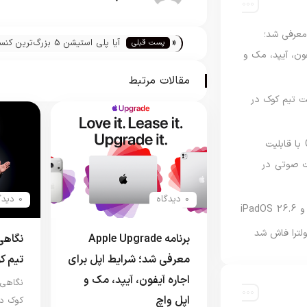
امه Apple Upgrade معرفی شد؛
«
آیا پلی استیشن 5 بزرگ‌ترین 
پست قبلی
فون، آیپد، مک و
جهان است؟
مقالات مرتبط
 مدیریت تیم کوک در
نسخه مک گوگل Gemini با قابلیت
 صوتی در
0 دیدگاه
0 دیدگاه
لترا فاش شد
برنامه Apple Upgrade
معرفی شد؛ شرایط اپل برای
تیم ک
اجاره آیفون، آیپد، مک و
اپل واچ
کوک در