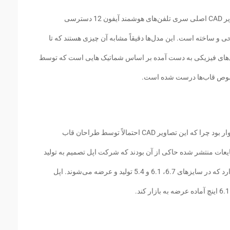
اکانت توییتری @Jin_Store ادعا کرده که به تصویر CAD اصلی سری تلفن‌های هوشمند آیفون 12 دسترسی
ی و ساخته است. این مدل‌ها دقیقاً مشابه آن چیزی هستند که تا
مدل‌های فیزیکی به دست آمده بر اساس شماتیک هایی است که توسط
خصوص قاب‌ها درست شده است.
بر این اساس می‌توان به صحت این تصاویر امیدوار بود چرا که این تصاویر CAD احتمالاً توسط طراحان قاب
یعات منتشر شده حاکی از آن بودند که شرکت اپل تصمیم به تولید
و عرضه چهار تلفن هوشمند در سری آیفون 12 دارد که در سایزهای 6.7، 6.1 و 5.4 تولید و عرضه می‌شوند. اپل