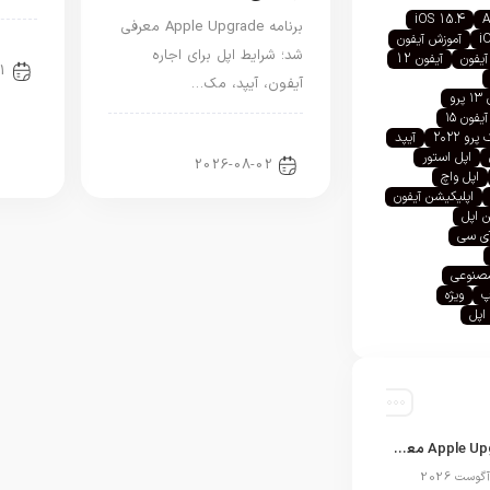
iOS 15.4
A
برنامه Apple Upgrade معرفی
i
آموزش آیفون
اخب
شد؛ شرایط اپل برای اجاره
آیفون
آیفون 12
1
آیفون، آیپد، مک…
رو
آیفون ۱۵
اخبار آیپد
رو ۲۰۲۲
آیپد
اپل استور
2026-08-02
اپل واچ
اپلیکیشن آیفون
 اپل
آی سی
صنوعی
پ
ویژه
اپل
برنامه Apple Upgrade معرفی شد؛ شرایط اپل برای اجاره آیفون، آیپد، مک و اپل واچ