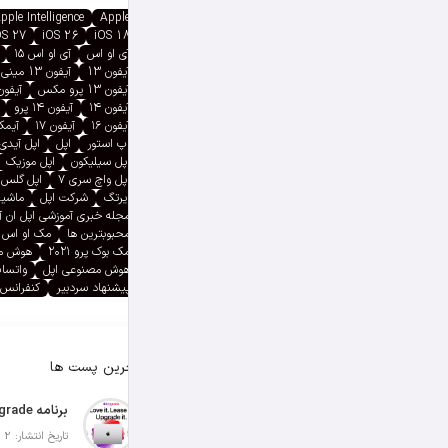
pple Intelligence
Apple
OS 27
iOS 26
iOS 18
آی او اس
آی او اس ۱۵
آیفون 13
آیفون 13 مینی
آیفون 13 پرو مکس
آیفون ۱۳ پ
آیفون ۱۴
آیفون ۱۴ پرو
آیفون ۱۶
آیفون ۱۷
آیمک پ
اپ استور
اپل
اپل آیدی
اپل سیلیکون
اپل موزیک
اپل واچ سری ۷
اپل گلس
ایرتگ
شرکت اپل
ماشین
مجله خبری آموزشی اپل ان 
محبوبترین ها
مک او اس
مک بوک پرو ۲۰۲۱
هوش م
هوش مصنوعی اپل
واتسا
پیشنهاد سردبیر
کنفرانس 
آخرین پست ها
تاریخ انتشار: 2 آگوست 2026