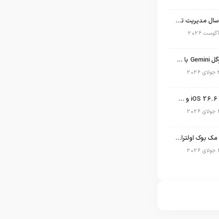
نگاهی به ۱۵ سال مدیریت تیم کوک در اپل
نسخه مک گوگل Gemini با قابلیت تحلیل صفحه و دستورات صوتی در به‌روزرسانی جدید
انتشار آپدیت iOS 26.6 و iPadOS 26.6
طراحی جدید مک بوک اولترا فاش شد