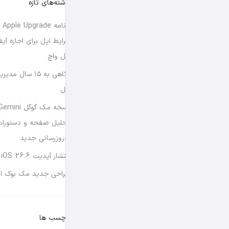
نوشته‌های تازه
برن
شرایط اپل برای اجاره آی
اپل واچ
نگاهی به ۱۵ سال
اپل
تحلیل صفحه و دستورات
به‌روزرسانی جدید
انتشار آپدیت iOS 26.6 و iPadOS 26.6
طراحی جدید مک بوک او
برچسب ها