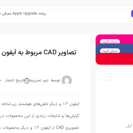
برنامه Apple Upgrade معرفی شد؛ شرایط اپل برای اجاره آیفون، آیپد، مک و اپل واچ
دنبال کنید
تصاویر CAD مربوط به آیفون 12 منتشر شد
دنبال کنید
توسط :
تیم تحریریه
تاریخ انتشار : 2020-06-15
گزارش‌ها و شایعات زیادی از این محصولات در حا
اپل
تصویری CAD از آیفون 12 و دیگر محصولات مشابه آن را منتشر کرده است.