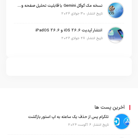
نسخه مک گوگل Gemini با قابلیت تحلیل صفحه و دستورات صوتی در به‌روزرسانی جدید
تاریخ انتشار: 30 جولای 2026
انتشار آپدیت iOS 26.6 و iPadOS 26.6
تاریخ انتشار: 28 جولای 2026
آخرین پست ها
تلگرام پس از حذف یک ساعته به اپ استور بازگشت
تاریخ انتشار: 6 آگوست 2026