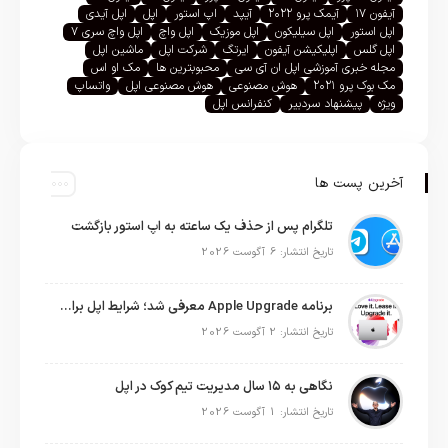
آیفون ۱۷
آیمک پرو ۲۰۲۲
آیپد
اپ استور
اپل
اپل آیدی
اپل استور
اپل سیلیکون
اپل موزیک
اپل واچ
اپل واچ سری ۷
اپل گلس
اپلیکیشن آیفون
ایرتگ
شرکت اپل
ماشین اپل
مجله خبری آموزشی اپل ان آی سی
محبوبترین ها
مک او اس
مک بوک پرو ۲۰۲۱
هوش مصنوعی
هوش مصنوعی اپل
واتساپ
ویژه
پیشنهاد سردبیر
کنفرانس اپل
آخرین پست ها
تلگرام پس از حذف یک ساعته به اپ استور بازگشت
تاریخ انتشار: 6 آگوست 2026
برنامه Apple Upgrade معرفی شد؛ شرایط اپل برای اجاره آیفون، آیپد، مک و اپل واچ
تاریخ انتشار: 2 آگوست 2026
نگاهی به ۱۵ سال مدیریت تیم کوک در اپل
تاریخ انتشار: 1 آگوست 2026