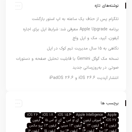
نوشته‌های تازه
تلگرام پس از حذف یک ساعته به اپ استور بازگشت
برنامه Apple Upgrade معرفی شد؛ شرایط اپل برای اجاره
آیفون، آیپد، مک و اپل واچ
نگاهی به ۱۵ سال مدیریت تیم کوک در اپل
نسخه مک گوگل Gemini با قابلیت تحلیل صفحه و دستورات
صوتی در به‌روزرسانی جدید
انتشار آپدیت iOS 26.6 و iPadOS 26.6
برچسب ها
iOS 26
iOS 18
iOS 15.4
Apple Intelligence
Apple
iOS 27
آموزش آیفون
آی او اس
آی او اس ۱۵
آیفون
آیفون 12
آیفون 13
آیفون 13 مینی
آیفون 13 پرو مکس
آیفون ۱۳ پرو
آیفون ۱۴
آیفون ۱۴ پرو
آیفون ۱۵
آیفون ۱۶