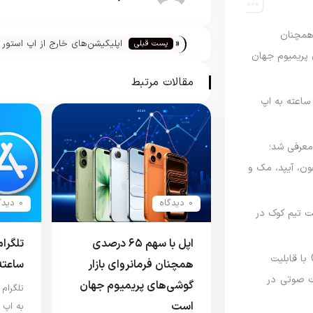
رصدی همچنان
«
اپلیکیشن‌های خارج از اپ استور 
پست قبلی
ی پریمیوم جهان
آیفون را به خطر می‌اندازند
مقالات مرتبط
اعته به اپ
امه Apple Upgrade معرفی شد؛
فون، آیپد، مک و
0 دیدگاه
0 دیدگاه
 مدیریت تیم کوک در
اپل با سهم ۶۵ درصدی
تلگرا
نسخه مک گوگل Gemini با قابلیت
همچنان فرمانروای بازار
ساعته
 صوتی در
گوشی‌های پریمیوم جهان
تلگرام
است
به اپ 