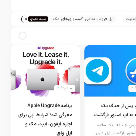
»
امنیت
اپل فروش تمامی‌ اکسسوری‌های مک
پست بعدی
با رنگ خاکستری فضایی را متوقف کرد
0 دیدگاه
م پس از حذف یک
برنامه Apple Upgrade
 به اپ استور بازگشت
معرفی شد؛ شرایط اپل برای
اجاره آیفون، آیپد، مک و
 پس از حذف یک ساعته
اپل واچ
استور بازگشت؛ اپل دلیل…