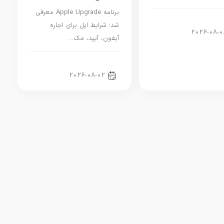
برنامه Apple Upgrade معرفی
ار دنیای اپل
شد؛ شرایط اپل برای اجاره
2026-08-0
آیفون، آیپد، مک…
اخبار آیپد
2026-08-02