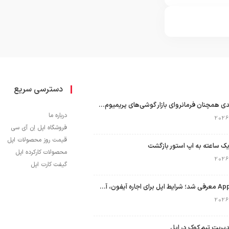
دسترسی سریع
اپل با سهم ۶۵ درصدی همچنان فرمانروای بازار گوشی‌های پریمیوم جهان است
درباره ما
فروشگاه اپل اِن آی سی
قیمت روز محصولات اپل
ک ساعته به اپ استور بازگشت
محصولات کارکرده اپل
گیفت کارت اپل
برنامه Apple Upgrade معرفی شد؛ شرایط اپل برای اجاره آیفون، آیپد، مک و اپل واچ