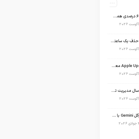
اپل با سهم ۶۵ درصدی همچنان فرمانروای بازار گوشی‌های پریمیوم جهان است
تلگرام پس از حذف یک ساعته به اپ استور بازگشت
برنامه Apple Upgrade معرفی شد؛ شرایط اپل برای اجاره آیفون، آیپد، مک و اپل واچ
نگاهی به ۱۵ سال مدیریت تیم کوک در اپل
نسخه مک گوگل Gemini با قابلیت تحلیل صفحه و دستورات صوتی در به‌روزرسانی جدید