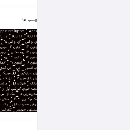
برچسب ها
pple Intelligence
Apple
OS 27
iOS 26
iOS 18
آی او اس
آی او اس ۱۵
آیفون 13
آیفون 13 مینی
آیفون 13 پرو مکس
آیفون ۱۳ پ
آیفون ۱۴
آیفون ۱۴ پرو
آیفون ۱۶
آیفون ۱۷
آیمک پ
اپ استور
اپل
اپل آیدی
اپل سیلیکون
اپل موزیک
اپل واچ سری ۷
اپل گلس
ایرتگ
شرکت اپل
ماشین
مجله خبری آموزشی اپل ان 
محبوبترین ها
مک او اس
مک بوک پرو ۲۰۲۱
هوش م
هوش مصنوعی اپل
واتسا
پیشنهاد سردبیر
کنفرانس 