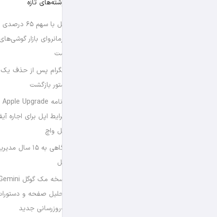
نوشته‌های تازه
اپل با سهم ۶۵ د
فرمانروای بازار گوشی‌ها
است
تلگرام پس از حذف یک س
استور بازگشت
برن
شرایط اپل برای اجاره آی
اپل واچ
نگاهی به ۱۵ سال
اپل
تحلیل صفحه و دستورات
به‌روزرسانی جدید