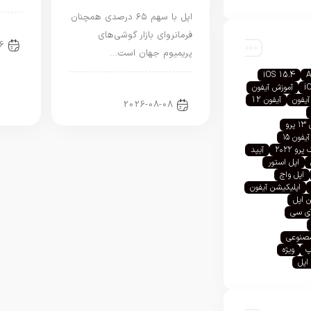
اپل با سهم ۶۵ درصدی همچنان
اخب
فرمانروای بازار گوشی‌های
6
پریمیوم جهان است…
iOS 15.4
A
اخبار آیفون
i
آموزش آیفون
آیفون
آیفون 12
2026-08-08
رو
آیفون ۱۵
رو ۲۰۲۲
آیپد
اپل استور
اپل واچ
اپلیکیشن آیفون
 اپل
آی سی
صنوعی
پ
ویژه
اپل