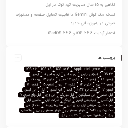
نگاهی به ۱۵ سال مدیریت تیم کوک در اپل
نسخه مک گوگل Gemini با قابلیت تحلیل صفحه و دستورات
صوتی در به‌روزرسانی جدید
انتشار آپدیت iOS 26.6 و iPadOS 26.6
برچسب ها
iOS 26
iOS 18
iOS 15.4
Apple Intelligence
Apple
iOS 27
آموزش آیفون
آی او اس
آی او اس ۱۵
آیفون
آیفون 12
آیفون 13
آیفون 13 مینی
آیفون 13 پرو مکس
آیفون ۱۳ پرو
آیفون ۱۴
آیفون ۱۴ پرو
آیفون ۱۵
آیفون ۱۶
آیفون ۱۷
آیمک پرو ۲۰۲۲
آیپد
اپ استور
اپل
اپل آیدی
اپل استور
اپل سیلیکون
اپل موزیک
اپل واچ
اپل واچ سری ۷
اپل گلس
اپلیکیشن آیفون
ایرتگ
شرکت اپل
ماشین اپل
مجله خبری آموزشی اپل ان آی سی
محبوبترین ها
مک او اس
مک بوک پرو ۲۰۲۱
هوش مصنوعی
هوش مصنوعی اپل
واتساپ
ویژه
پیشنهاد سردبیر
کنفرانس اپل