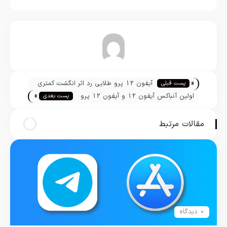
تیم تحریریه
«
آیفون 12 پرو طلایی رد اثر انگشت کمتری
پست قبلی
»
به خود می‌گیرد
اولین آنباکس آیفون 12 و آیفون 12 پرو
پست بعدی
توسط iJustine منتشر شد
مقالات مرتبط
0 دیدگاه