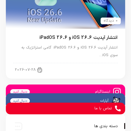
0 دیدگاه
انتشار آپدیت iOS 26.6 و iPadOS 26.6
انتشار آپدیت iOS 26.6 و iPadOS 26.6: گامی استراتژیک به
سوی iOS…
اخبار آیپد
2026-07-28
اینستاگرام
دنبال کنید
آپارات
دنبال کنید
تماس با ما
دسته بندی ها