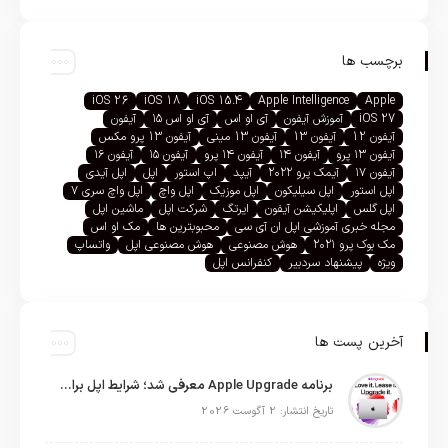
برچسب ها
iOS 26
iOS 18
iOS 15.4
Apple Intelligence
Apple
iOS 27
آموزش آیفون
آی او اس
آی او اس ۱۵
آیفون
آیفون 12
آیفون 13
آیفون 13 مینی
آیفون 13 پرو مکس
آیفون ۱۳ پرو
آیفون ۱۴
آیفون ۱۴ پرو
آیفون ۱۵
آیفون ۱۶
آیفون ۱۷
آیمک پرو ۲۰۲۲
آیپد
اپ استور
اپل
اپل آیدی
اپل استور
اپل سیلیکون
اپل موزیک
اپل واچ
اپل واچ سری ۷
اپل گلس
اپلیکیشن آیفون
ایرتگ
شرکت اپل
ماشین اپل
مجله خبری آموزشی اپل ان آی سی
محبوبترین ها
مک او اس
مک بوک پرو ۲۰۲۱
هوش مصنوعی
هوش مصنوعی اپل
واتساپ
ویژه
پیشنهاد سردبیر
کنفرانس اپل
آخرین پست ها
برنامه Apple Upgrade معرفی شد؛ شرایط اپل برای اجاره آیفون، آیپد، مک و اپل واچ
تاریخ انتشار: 2 آگوست 2026