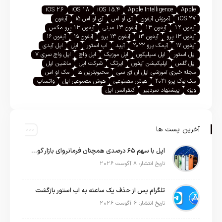
iOS 26
iOS 18
iOS 15.4
Apple Intelligence
Apple
iOS 27
آموزش آیفون
آی او اس
آی او اس ۱۵
آیفون
آیفون 12
آیفون 13
آیفون 13 مینی
آیفون 13 پرو مکس
آیفون ۱۳ پرو
آیفون ۱۴
آیفون ۱۴ پرو
آیفون ۱۵
آیفون ۱۶
آیفون ۱۷
آیمک پرو ۲۰۲۲
آیپد
اپ استور
اپل
اپل آیدی
اپل استور
اپل سیلیکون
اپل موزیک
اپل واچ
اپل واچ سری ۷
اپل گلس
اپلیکیشن آیفون
ایرتگ
شرکت اپل
ماشین اپل
مجله خبری آموزشی اپل ان آی سی
محبوبترین ها
مک او اس
مک بوک پرو ۲۰۲۱
هوش مصنوعی
هوش مصنوعی اپل
واتساپ
ویژه
پیشنهاد سردبیر
کنفرانس اپل
آخرین پست ها
اپل با سهم ۶۵ درصدی همچنان فرمانروای بازار گوشی‌های پریمیوم جهان است
تاریخ انتشار: 8 آگوست 2026
تلگرام پس از حذف یک ساعته به اپ استور بازگشت
تاریخ انتشار: 6 آگوست 2026