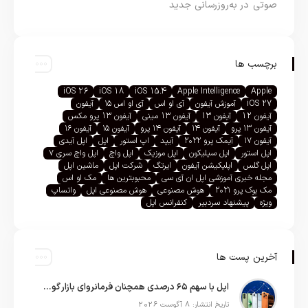
صوتی در به‌روزرسانی جدید
برچسب ها
iOS 26
iOS 18
iOS 15.4
Apple Intelligence
Apple
iOS 27
آموزش آیفون
آی او اس
آی او اس ۱۵
آیفون
آیفون 12
آیفون 13
آیفون 13 مینی
آیفون 13 پرو مکس
آیفون ۱۳ پرو
آیفون ۱۴
آیفون ۱۴ پرو
آیفون ۱۵
آیفون ۱۶
آیفون ۱۷
آیمک پرو ۲۰۲۲
آیپد
اپ استور
اپل
اپل آیدی
اپل استور
اپل سیلیکون
اپل موزیک
اپل واچ
اپل واچ سری ۷
اپل گلس
اپلیکیشن آیفون
ایرتگ
شرکت اپل
ماشین اپل
مجله خبری آموزشی اپل ان آی سی
محبوبترین ها
مک او اس
مک بوک پرو ۲۰۲۱
هوش مصنوعی
هوش مصنوعی اپل
واتساپ
ویژه
پیشنهاد سردبیر
کنفرانس اپل
آخرین پست ها
اپل با سهم ۶۵ درصدی همچنان فرمانروای بازار گوشی‌های پریمیوم جهان است
تاریخ انتشار: 8 آگوست 2026