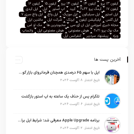
آیفون ۱۳ پرو
آیفون ۱۴
آیفون ۱۴ پرو
آیفون ۱۵
آیفون ۱۶
آیفون ۱۷
آیمک پرو ۲۰۲۲
آیپد
اپ استور
اپل
اپل آیدی
اپل استور
اپل سیلیکون
اپل موزیک
اپل واچ
اپل واچ سری ۷
اپل گلس
اپلیکیشن آیفون
ایرتگ
شرکت اپل
ماشین اپل
مجله خبری آموزشی اپل ان آی سی
محبوبترین ها
مک او اس
مک بوک پرو ۲۰۲۱
هوش مصنوعی
هوش مصنوعی اپل
واتساپ
ویژه
پیشنهاد سردبیر
کنفرانس اپل
آخرین پست ها
اپل با سهم ۶۵ درصدی همچنان فرمانروای بازار گوشی‌های پریمیوم جهان است
تاریخ انتشار: 8 آگوست 2026
تلگرام پس از حذف یک ساعته به اپ استور بازگشت
تاریخ انتشار: 6 آگوست 2026
برنامه Apple Upgrade معرفی شد؛ شرایط اپل برای اجاره آیفون، آیپد، مک و اپل واچ
تاریخ انتشار: 2 آگوست 2026