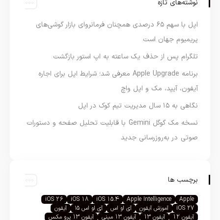
نوشته‌های تازه
اپل با سهم ۶۵ درصدی همچنان فرمانروای بازار گوشی‌های
پریمیوم جهان است
تلگرام پس از حذف یک ساعته به اپ استور بازگشت
برنامه Apple Upgrade معرفی شد؛ شرایط اپل برای اجاره
آیفون، آیپد، مک و اپل واچ
نگاهی به ۱۵ سال مدیریت تیم کوک در اپل
نسخه مک گوگل Gemini با قابلیت تحلیل صفحه و دستورات
صوتی در به‌روزرسانی جدید
برچسب ها
iOS 26
iOS 18
iOS 15.4
Apple Intelligence
Apple
iOS 27
آموزش آیفون
آی او اس
آی او اس ۱۵
آیفون
آیفون 12
آیفون 13
آیفون 13 مینی
آیفون 13 پرو مکس