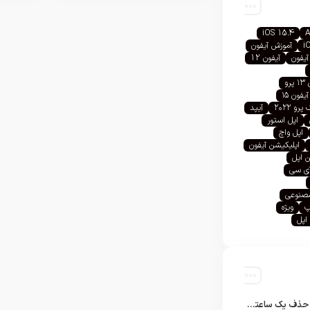
iOS 15.4
A
i
آموزش آیفون
آیفون
آیفون 12
رو
آیفون ۱۵
رو ۲۰۲۲
آیپد
اپل استور
اپل واچ
اپلیکیشن آیفون
 اپل
آی سی
صنوعی
پ
ویژه
اپل
تلگرام پس از حذف یک ساعته به اپ استور بازگشت