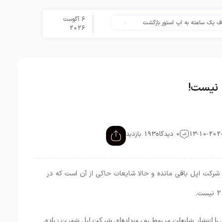
6 آگوست
اعته به اپ استور بازگشت
برنامه Apple Upgrade معرفی شد؛ شرایط اپل برای اجاره آیفون، آیپد، مک و اپل واچ
2026
0 دیدگاه
193 بازدید
نها چند ساعت به برگزاری کنفرانس Hi Speed شرکت اپل باقی مانده و حالا شایعات حاکی از آن است که در
L0veto که تا پیش از این با انتشار شایعات مربوط به رویدادهای شرکت اپل شهرت زیادی