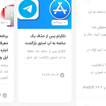
اعته به اپ
0 دیدگاه
0 دیدگاه
امه Apple Upgrade معرفی شد؛
فون، آیپد، مک و
تلگرام پس از حذف یک
ساعته به اپ استور بازگشت
معرفی
 مدیریت تیم کوک در
اجاره 
تلگرام پس از حذف یک ساعته
اپل و
به اپ استور بازگشت؛ اپل دلیل…
نسخه مک گوگل Gemini با قابلیت
اخبار دنیای اپل
شد؛ شر
 صوتی در
2026-08-06
آیفون،
اخبا
2