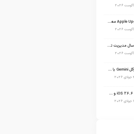
برنامه Apple Upgrade معرفی شد؛ شرایط اپل برای اجاره آیفون، آیپد، مک و اپل واچ
نگاهی به ۱۵ سال مدیریت تیم کوک در اپل
نسخه مک گوگل Gemini با قابلیت تحلیل صفحه و دستورات صوتی در به‌روزرسانی جدید
انتشار آپدیت iOS 26.6 و iPadOS 26.6