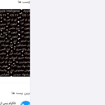
برچسب ها
pple Intelligence
Apple
OS 27
iOS 26
iOS 18
آی او اس
آی او اس ۱۵
آیفون 13
آیفون 13 مینی
آیفون 13 پرو مکس
آیفون ۱۳ پ
آیفون ۱۴
آیفون ۱۴ پرو
آیفون ۱۶
آیفون ۱۷
آیمک پ
اپ استور
اپل
اپل آیدی
اپل سیلیکون
اپل موزیک
اپل واچ سری ۷
اپل گلس
ایرتگ
شرکت اپل
ماشین
مجله خبری آموزشی اپل ان 
محبوبترین ها
مک او اس
مک بوک پرو ۲۰۲۱
هوش م
هوش مصنوعی اپل
واتسا
پیشنهاد سردبیر
کنفرانس 
آخرین پست ها