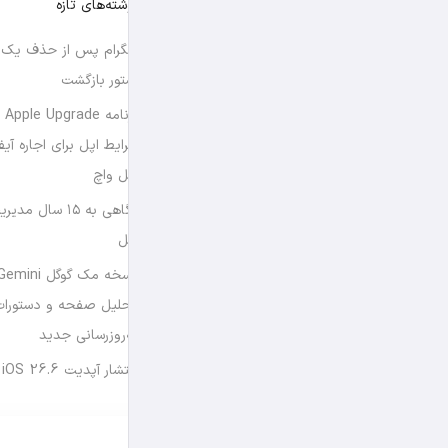
نوشته‌های تازه
تلگرام پس از حذف یک س
استور بازگشت
برن
شرایط اپل برای اجاره آی
اپل واچ
نگاهی به ۱۵ سال
اپل
تحلیل صفحه و دستورات
به‌روزرسانی جدید
انتشار آپدیت iOS 26.6 و iPadOS 26.6