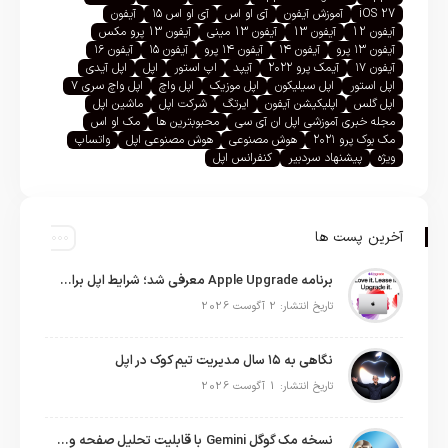
iOS 27
آموزش آیفون
آی او اس
آی او اس ۱۵
آیفون
آیفون 12
آیفون 13
آیفون 13 مینی
آیفون 13 پرو مکس
آیفون ۱۳ پرو
آیفون ۱۴
آیفون ۱۴ پرو
آیفون ۱۵
آیفون ۱۶
آیفون ۱۷
آیمک پرو ۲۰۲۲
آیپد
اپ استور
اپل
اپل آیدی
اپل استور
اپل سیلیکون
اپل موزیک
اپل واچ
اپل واچ سری ۷
اپل گلس
اپلیکیشن آیفون
ایرتگ
شرکت اپل
ماشین اپل
مجله خبری آموزشی اپل ان آی سی
محبوبترین ها
مک او اس
مک بوک پرو ۲۰۲۱
هوش مصنوعی
هوش مصنوعی اپل
واتساپ
ویژه
پیشنهاد سردبیر
کنفرانس اپل
آخرین پست ها
برنامه Apple Upgrade معرفی شد؛ شرایط اپل برای اجاره آیفون، آیپد، مک و اپل واچ
تاریخ انتشار: 2 آگوست 2026
نگاهی به ۱۵ سال مدیریت تیم کوک در اپل
تاریخ انتشار: 1 آگوست 2026
نسخه مک گوگل Gemini با قابلیت تحلیل صفحه و دستورات صوتی در به‌روزرسانی جدید