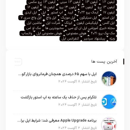
آیفون 12
آیفون 13
آیفون 13 مینی
آیفون 13 پرو مکس
آیفون ۱۳ پرو
آیفون ۱۴
آیفون ۱۴ پرو
آیفون ۱۵
آیفون ۱۶
آیفون ۱۷
آیمک پرو ۲۰۲۲
آیپد
اپ استور
اپل
اپل آیدی
اپل استور
اپل سیلیکون
اپل موزیک
اپل واچ
اپل واچ سری ۷
اپل گلس
اپلیکیشن آیفون
ایرتگ
شرکت اپل
ماشین اپل
مجله خبری آموزشی اپل ان آی سی
محبوبترین ها
مک او اس
مک بوک پرو ۲۰۲۱
هوش مصنوعی
هوش مصنوعی اپل
واتساپ
ویژه
پیشنهاد سردبیر
کنفرانس اپل
آخرین پست ها
اپل با سهم ۶۵ درصدی همچنان فرمانروای بازار گوشی‌های پریمیوم جهان است
تاریخ انتشار: 8 آگوست 2026
تلگرام پس از حذف یک ساعته به اپ استور بازگشت
تاریخ انتشار: 6 آگوست 2026
برنامه Apple Upgrade معرفی شد؛ شرایط اپل برای اجاره آیفون، آیپد، مک و اپل واچ
تاریخ انتشار: 2 آگوست 2026