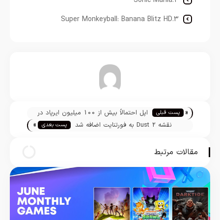
2.Sonic Mania
3.Super Monkeyball: Banana Blitz HD
تیم تحریریه
«
اپل احتمالاً بیش از 100 میلیون ایرپاد در
پست قبلی
»
سال 2020 می‌فروشد
نقشه Dust 2 به فورتنایت اضافه شد
پست بعدی
مقالات مرتبط