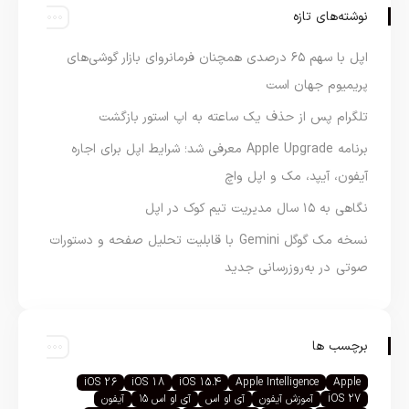
نوشته‌های تازه
اپل با سهم ۶۵ درصدی همچنان فرمانروای بازار گوشی‌های
پریمیوم جهان است
تلگرام پس از حذف یک ساعته به اپ استور بازگشت
برنامه Apple Upgrade معرفی شد؛ شرایط اپل برای اجاره
آیفون، آیپد، مک و اپل واچ
نگاهی به ۱۵ سال مدیریت تیم کوک در اپل
نسخه مک گوگل Gemini با قابلیت تحلیل صفحه و دستورات
صوتی در به‌روزرسانی جدید
برچسب ها
iOS 26
iOS 18
iOS 15.4
Apple Intelligence
Apple
iOS 27
آموزش آیفون
آی او اس
آی او اس ۱۵
آیفون