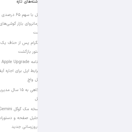
نوشته‌های تازه
اپل با سهم ۶۵ د
فرمانروای بازار گوشی‌ها
است
تلگرام پس از حذف یک س
استور بازگشت
برن
شرایط اپل برای اجاره آی
اپل واچ
نگاهی به ۱۵ سال
اپل
تحلیل صفحه و دستورات
به‌روزرسانی جدید