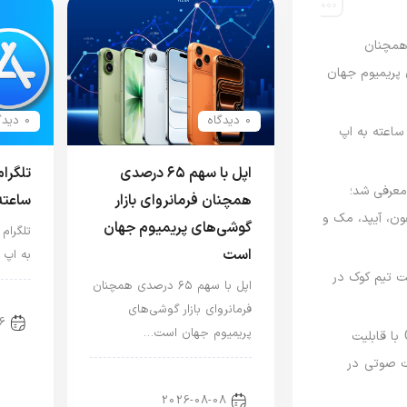
رصدی همچنان
ی پریمیوم جهان
0 دیدگاه
0 دیدگاه
اعته به اپ
اپل با سهم ۶۵ درصدی
تلگرا
امه Apple Upgrade معرفی شد؛
همچنان فرمانروای بازار
ساعته
فون، آیپد، مک و
گوشی‌های پریمیوم جهان
تلگرام
است
به اپ 
 مدیریت تیم کوک در
اپل با سهم ۶۵ درصدی همچنان
اخب
فرمانروای بازار گوشی‌های
6
پریمیوم جهان است…
نسخه مک گوگل Gemini با قابلیت
 صوتی در
اخبار آیفون
2026-08-08