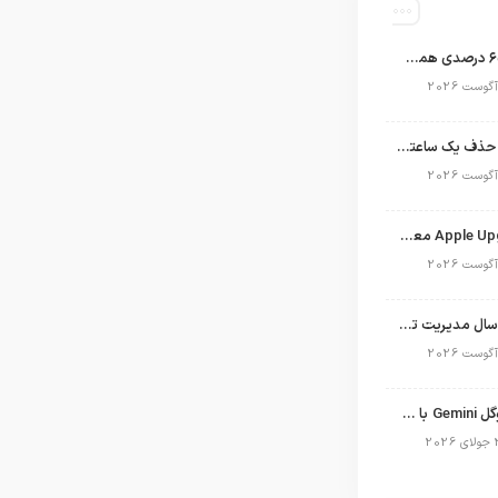
اپل با سهم ۶۵ درصدی همچنان فرمانروای بازار گوشی‌های پریمیوم جهان است
تلگرام پس از حذف یک ساعته به اپ استور بازگشت
برنامه Apple Upgrade معرفی شد؛ شرایط اپل برای اجاره آیفون، آیپد، مک و اپل واچ
نگاهی به ۱۵ سال مدیریت تیم کوک در اپل
نسخه مک گوگل Gemini با قابلیت تحلیل صفحه و دستورات صوتی در به‌روزرسانی جدید