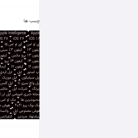
برچسب ها
pple Intelligence
Apple
OS 27
iOS 26
iOS 18
آی او اس
آی او اس ۱۵
آیفون 13
آیفون 13 مینی
آیفون 13 پرو مکس
آیفون ۱۳ پ
آیفون ۱۴
آیفون ۱۴ پرو
آیفون ۱۶
آیفون ۱۷
آیمک پ
اپ استور
اپل
اپل آیدی
اپل سیلیکون
اپل موزیک
اپل واچ سری ۷
اپل گلس
ایرتگ
شرکت اپل
ماشین
مجله خبری آموزشی اپل ان 
محبوبترین ها
مک او اس
مک بوک پرو ۲۰۲۱
هوش م
هوش مصنوعی اپل
واتسا
پیشنهاد سردبیر
کنفرانس 