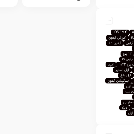
iOS 15.4
A
i
آموزش آیفون
آیفون
آیفون 12
رو
آیفون ۱۵
رو ۲۰۲۲
آیپد
اپل استور
اپل واچ
اپلیکیشن آیفون
 اپل
آی سی
صنوعی
پ
ویژه
اپل