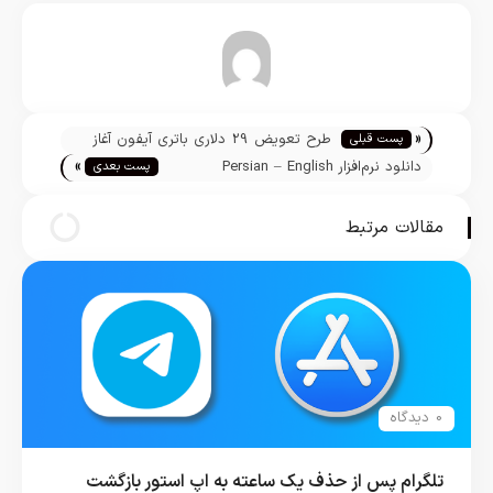
تیم تحریریه
«
طرح تعویض 29 دلاری باتری آیفون آغاز
پست قبلی
»
گردید!
دانلود نرم‌افزار Persian – English
پست بعدی
Dictionary برای آیفون، آیپاد و آیپد
مقالات مرتبط
0 دیدگاه
تلگرام پس از حذف یک ساعته به اپ استور بازگشت