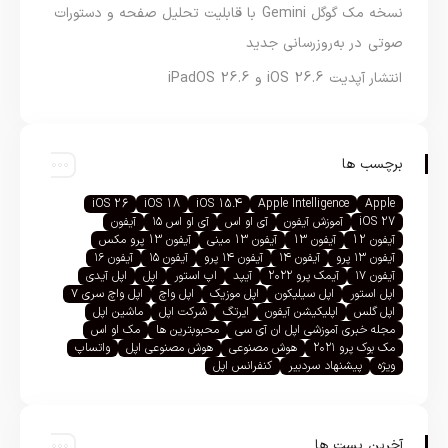
نسخه مک گوگل Gemini با قابلیت تحلیل صفحه و دستورات
صوتی در به‌روزرسانی جدید
انتشار آپدیت iOS 26.6 و iPadOS 26.6
برچسب ها
iOS 26
iOS 18
iOS 15.4
Apple Intelligence
Apple
iOS 27
آموزش آیفون
آی او اس
آی او اس ۱۵
آیفون
آیفون 12
آیفون 13
آیفون 13 مینی
آیفون 13 پرو مکس
آیفون ۱۳ پرو
آیفون ۱۴
آیفون ۱۴ پرو
آیفون ۱۵
آیفون ۱۶
آیفون ۱۷
آیمک پرو ۲۰۲۲
آیپد
اپ استور
اپل
اپل آیدی
اپل استور
اپل سیلیکون
اپل موزیک
اپل واچ
اپل واچ سری ۷
اپل گلس
اپلیکیشن آیفون
ایرتگ
شرکت اپل
ماشین اپل
مجله خبری آموزشی اپل ان آی سی
محبوبترین ها
مک او اس
مک بوک پرو ۲۰۲۱
هوش مصنوعی
هوش مصنوعی اپل
واتساپ
ویژه
پیشنهاد سردبیر
کنفرانس اپل
آخرین پست ها