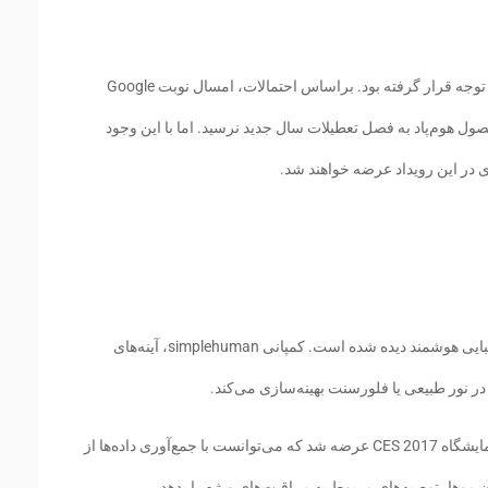
سال گذشته دستیار صوتی Alexa بسیار در مرکز توجه قرار گرفته بود. براساس احتمالات، امسال نوبت Google
متاسفانه محصول هوم‌پاد به فصل تعطیلات سال جدید نرسید. اما با این وجود
ی در این رویداد عرضه خواهند شد.
اخیرا پیشرفت زیادی در حوزه محصولات مد و زیبایی هوشمند دیده شده است. کمپانی simplehuman، آینه‌های
در نور طبیعی یا فلورسنت بهینه‌سازی می‌کند.
یک برس مو به‌ نام Kerastase Hair Coach در نمایشگاه CES 2017 عرضه شد که می‌توانست با جمع‌آوری داده‌ها از
 موها، توصیه‌های مربوط به مراقبت‌های ویژه را بدهد.