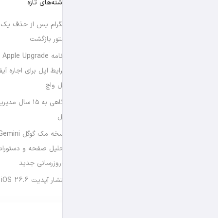
نوشته‌های تازه
تلگرام پس از حذف یک س
استور بازگشت
برن
شرایط اپل برای اجاره آی
اپل واچ
نگاهی به ۱۵ سال
اپل
تحلیل صفحه و دستورات
به‌روزرسانی جدید
انتشار آپدیت iOS 26.6 و iPadOS 26.6