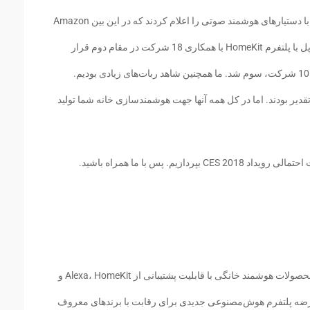
در CES 2017، بسیاری از کمپانی‌ها خبر همکاری با دستیار‌های هوشمند صوتی را اعلام کردند که در این بین Amazon
Alexa با 33 شرکت جدید مشارکت کرد. سیری اپل با پلتفرم HomeKit با همکاری 18 شرکت در مقام دوم قرار
گرفت و در آخر Google Assistant با همکاری با 10 شرکت، سوم شد. ما همچنین شاهد ربات‌های زیادی بودیم.
دیر بودند. اما در کل همه آنها جهت هوشمند‌سازی خانه شما تولید
یم. پس با ما همراه باشید.
اینطور به نظر می‌رسد که همچون CES 2017، محصولات هوشمند خانگی با قابلیت پشتیبانی از Alexa، HomeKit و
ته احتمال عرضه پلتفرم هوش‌مصنوعی جدیدی برای رقابت با برند‌های معروف