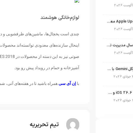
لوازم‌خانگی هوشمند
برنامه Apple Upgrade معرفی شد؛ شرایط اپل برای اجاره آیفون، آیپد، مک و اپل واچ
چندی است یخچال‌ها، ماشین‌های ظرفشویی و دی
نگاهی به ۱۵ سال مدیریت تیم کوک در اپل
اینحال سازنده‌های معدودی توانسته‌اند محصولات ک
آشپزخانه و حمام در رویداد پیش رو بود.
نسخه مک گوگل Gemini با قابلیت تحلیل صفحه و دستورات صوتی در به‌روزرسانی جدید
با
اِن آی سی
همراه باشید تا در هفته‌های آتی، شما را از خبرهای
انتشار آپدیت iOS 26.6 و iPadOS 26.6
تیم تحریریه