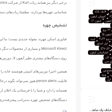
iOS 15.4
A
شناسایی چهره‌ها بپردازند. مطمئنا ربات‌های دستی
i
آموزش آیفون
آیفون
آیفون 12
تشخیص چهره
رو
آیفون ۱۵
رو ۲۰۲۲
آیپد
اپل استور
اپل واچ
Microsoft Kinect و بسیاری از محصول
اپلیکیشن آیفون
 اپل
روی دستگاه‌های بیشتری نظیر آیفون X، دوربین‌های Nest IQ و زنگ درب Hello مورد استفاده قرار گرفته است.
آی سی
صنوعی
همچین اخیرا دوربین‌های امنیتی هوشمند خانه را
پ
ویژه
اپل
قابلیت person alerts هنوز نمی
دستگاه‌های تشخیص چهره به‌مراتب پیشرفته‌تری 
تلگرام پس از حذف یک ساعته به اپ استور بازگشت