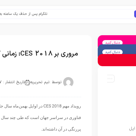
تلگرام پس از حذف یک ساعته به اپ استور
دنبال کنید
مروری بر CES 2018: زمانی که خانه‌ها هوشمند‌تر می گردند
دنبال کنید
توسط :
تیم تحریریه
تاریخ انتشار : 2017-12-30
رویداد مهم CES 2018 در اوایل ب
فناوری در سراسر جهان است که طی چند سال اخ
اپل
پررنگی در آن داشته‌اند.