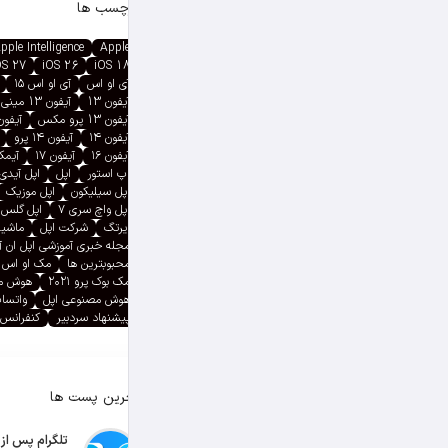
برچسب ها
pple Intelligence
Apple
OS 27
iOS 26
iOS 18
آی او اس
آی او اس ۱۵
آیفون 13
آیفون 13 مینی
آیفون 13 پرو مکس
آیفون ۱۳ پ
آیفون ۱۴
آیفون ۱۴ پرو
آیفون ۱۶
آیفون ۱۷
آیمک پ
اپ استور
اپل
اپل آیدی
اپل سیلیکون
اپل موزیک
اپل واچ سری ۷
اپل گلس
ایرتگ
شرکت اپل
ماشین
مجله خبری آموزشی اپل ان 
محبوبترین ها
مک او اس
مک بوک پرو ۲۰۲۱
هوش م
هوش مصنوعی اپل
واتسا
پیشنهاد سردبیر
کنفرانس 
آخرین پست ها