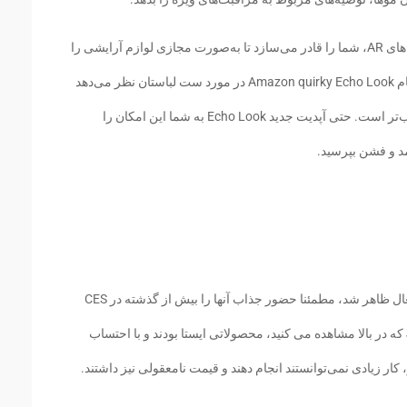
فروشگاه‌های آرایشی MAC با برخورداری از آینه‌های AR، شما را قادر می‌سازد تا به‌صورت مجازی لوازم آرایشی را
بر روی صورتتان امتحان کنید و حتی دوربینی به نام Amazon quirky Echo Look در مورد ست لباستان نظر می‌دهد
و به شما می‌گوید که چه لباسی برای شما مناسب‌تر است. حتی آپدیت جدید Echo Look به شما این امکان را
مد و فشن بپرسید.
همانطور که بخش رباتیک در CES 2017 بسیار فعال ظاهر شد، مطمئنا حضور جذاب آنها را بیش از گذشته در CES
2018 خواهیم دید. برخی از آنها همانند ربات Jibo که در بالا مشاهده می کنید، محصولاتی ایستا بودند و با احتساب
ر زیادی نمی‌توانستند انجام دهند و قیمت نامعقولی نیز داشتند.