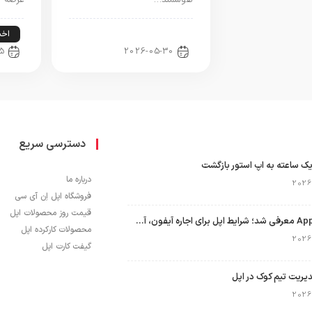
هوشمند…
عرضه 
اخبار فناوری
اخبا
5
2026-05-30
دسترسی سریع
ک ساعته به اپ استور بازگشت
درباره ما
فروشگاه اپل اِن آی سی
قیمت روز محصولات اپل
برنامه Apple Upgrade معرفی شد؛ شرایط اپل برای اجاره آیفون، آیپد، مک و اپل واچ
محصولات کارکرده اپل
گیفت کارت اپل