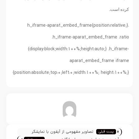
کرده است.
.h_iframe-aparat_embed_frame{position:relative;}
.h_iframe-aparat_embed_frame .ratio
{display:block;width:100%;height:auto;} .h_iframe-
aparat_embed_frame iframe
{position:absolute;top:0;left:0;width:100%; height:100%;}
تیم تحریریه
«
تصاویر مفهومی از آیفون با نمایشگر
پست قبلی