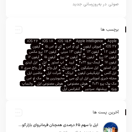
صوتی در به‌روزرسانی جدید
برچسب ها
iOS 26
iOS 18
iOS 15.4
Apple Intelligence
Apple
iOS 27
آموزش آیفون
آی او اس
آی او اس ۱۵
آیفون
آیفون 12
آیفون 13
آیفون 13 مینی
آیفون 13 پرو مکس
آیفون ۱۳ پرو
آیفون ۱۴
آیفون ۱۴ پرو
آیفون ۱۵
آیفون ۱۶
آیفون ۱۷
آیمک پرو ۲۰۲۲
آیپد
اپ استور
اپل
اپل آیدی
اپل استور
اپل سیلیکون
اپل موزیک
اپل واچ
اپل واچ سری ۷
اپل گلس
اپلیکیشن آیفون
ایرتگ
شرکت اپل
ماشین اپل
مجله خبری آموزشی اپل ان آی سی
محبوبترین ها
مک او اس
مک بوک پرو ۲۰۲۱
هوش مصنوعی
هوش مصنوعی اپل
واتساپ
ویژه
پیشنهاد سردبیر
کنفرانس اپل
آخرین پست ها
اپل با سهم ۶۵ درصدی همچنان فرمانروای بازار گوشی‌های پریمیوم جهان است