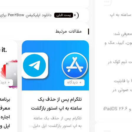
«
اعته به اپ
دانلود اپلیکیشن Pen2Bow برای
پست قبلی
آیفون، آیپاد و آیپد
مقالات مرتبط
امه Apple Upgrade معرفی شد؛
فون، آیپد، مک و
 مدیریت تیم کوک در
نسخه مک گوگل Gemini با قابلیت
0 دیدگاه
0 دیدگاه
 صوتی در
تلگرام پس از حذف یک
ساعته به اپ استور بازگشت
معرفی
اجاره 
تلگرام پس از حذف یک ساعته
اپل و
به اپ استور بازگشت؛ اپل دلیل…