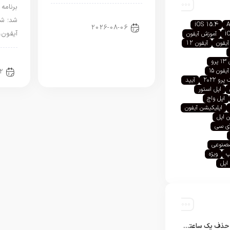
اخبار دنیای اپل
شد؛ شر
iOS 15.4
A
2026-08-06
آیفون،
i
آموزش آیفون
آیفون
آیفون 12
اخبا
رو
آیفون ۱۵
2
رو ۲۰۲۲
آیپد
اپل استور
اپل واچ
اپلیکیشن آیفون
 اپل
آی سی
صنوعی
پ
ویژه
اپل
تلگرام پس از حذف یک ساعته به اپ استور بازگشت