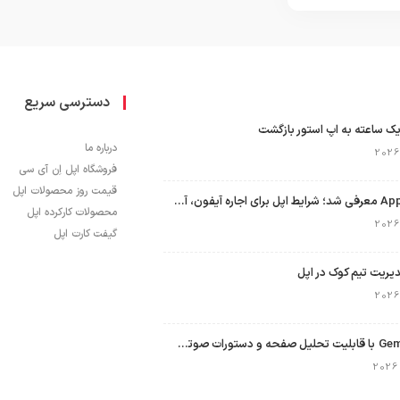
دسترسی سریع
ک ساعته به اپ استور بازگشت
درباره ما
فروشگاه اپل اِن آی سی
قیمت روز محصولات اپل
برنامه Apple Upgrade معرفی شد؛ شرایط اپل برای اجاره آیفون، آیپد، مک و اپل واچ
محصولات کارکرده اپل
گیفت کارت اپل
نسخه مک گوگل Gemini با قابلیت تحلیل صفحه و دستورات صوتی در به‌روزرسانی جدید