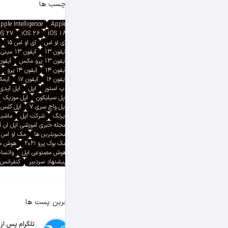
برچسب ها
pple Intelligence
Apple
OS 27
iOS 26
iOS 18
آی او اس
آی او اس ۱۵
آیفون 13
آیفون 13 مینی
آیفون 13 پرو مکس
آیفون ۱۳ پ
آیفون ۱۴
آیفون ۱۴ پرو
آیفون ۱۶
آیفون ۱۷
آیمک پ
اپ استور
اپل
اپل آیدی
اپل سیلیکون
اپل موزیک
اپل واچ سری ۷
اپل گلس
ایرتگ
شرکت اپل
ماشین
مجله خبری آموزشی اپل ان 
محبوبترین ها
مک او اس
مک بوک پرو ۲۰۲۱
هوش م
هوش مصنوعی اپل
واتسا
پیشنهاد سردبیر
کنفرانس 
آخرین پست ها