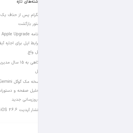
نوشته‌های تازه
تلگرام پس از حذف یک س
استور بازگشت
برن
شرایط اپل برای اجاره آی
اپل واچ
نگاهی به ۱۵ سال
اپل
تحلیل صفحه و دستورات
به‌روزرسانی جدید
انتشار آپدیت iOS 26.6 و iPadOS 26.6