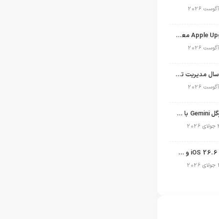
برنامه Apple Upgrade معرفی شد؛ شرایط اپل برای اجاره آیفون، آیپد، مک و اپل واچ
نگاهی به ۱۵ سال مدیریت تیم کوک در اپل
نسخه مک گوگل Gemini با قابلیت تحلیل صفحه و دستورات صوتی در به‌روزرسانی جدید
انتشار آپدیت iOS 26.6 و iPadOS 26.6