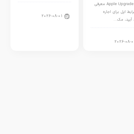
برنامه Apple Upgrade معرفی
اخبار دنیای اپل
ایط اپل برای اجاره
2026-08-01
 آیپد، مک…
ر آیپد
2026-08-0