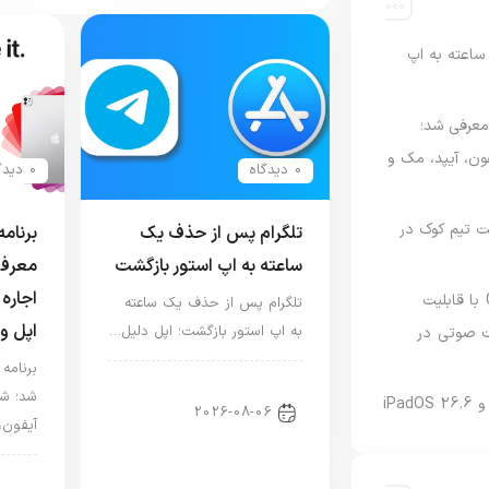
اعته به اپ
امه Apple Upgrade معرفی شد؛
فون، آیپد، مک و
0 دیدگاه
0 دیدگاه
 مدیریت تیم کوک در
تلگرام پس از حذف یک
ساعته به اپ استور بازگشت
معرفی
اجاره 
نسخه مک گوگل Gemini با قابلیت
تلگرام پس از حذف یک ساعته
اپل و
به اپ استور بازگشت؛ اپل دلیل…
 صوتی در
اخبار دنیای اپل
شد؛ شر
2026-08-06
آیفون،
اخبا