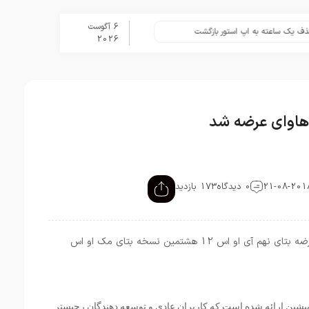
6 آگوست
ساعته به اپ استور بازگشت
برنامه Apple Upgrade معرفی شد؛ شرایط اپل برای اجاره آیفون، آیپد، مک و اپل واچ
2026
اوای عرضه شد
0 دیدگاه
173 بازدید
شرکت اپل از چند ساعت پیش و هم‌زمان با عرضه بتای نهم آی او اس 12 هشتمین نسخه بتای مک او اس
یشین ارائه شده است که کاربران عادی و توسعه دهندگان رجیستر