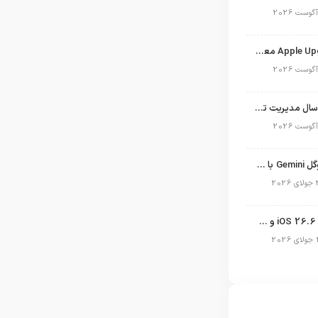
برنامه Apple Upgrade معرفی شد؛ شرایط اپل برای اجاره آیفون، آیپد، مک و اپل واچ
نگاهی به ۱۵ سال مدیریت تیم کوک در اپل
نسخه مک گوگل Gemini با قابلیت تحلیل صفحه و دستورات صوتی در به‌روزرسانی جدید
انتشار آپدیت iOS 26.6 و iPadOS 26.6