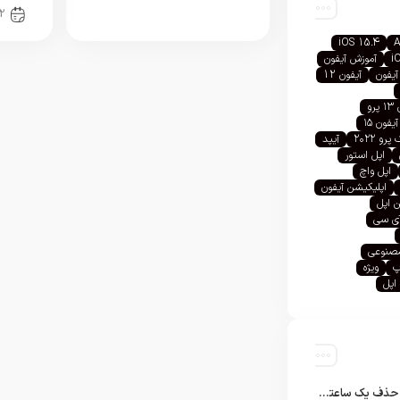
2
iOS 15.4
A
i
آموزش آیفون
آیفون
آیفون 12
رو
آیفون ۱۵
رو ۲۰۲۲
آیپد
اپل استور
اپل واچ
اپلیکیشن آیفون
 اپل
آی سی
صنوعی
پ
ویژه
اپل
تلگرام پس از حذف یک ساعته به اپ استور بازگشت