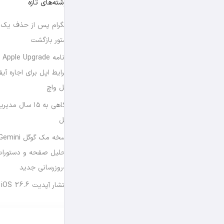
نوشته‌های تازه
تلگرام پس از حذف یک س
استور بازگشت
برن
شرایط اپل برای اجاره آی
اپل واچ
نگاهی به ۱۵ سال
اپل
تحلیل صفحه و دستورات
به‌روزرسانی جدید
انتشار آپدیت iOS 26.6 و iPadOS 26.6