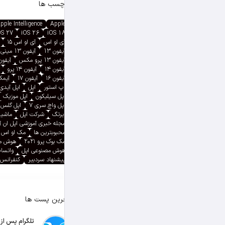
برچسب ها
pple Intelligence
Apple
OS 27
iOS 26
iOS 18
آی او اس
آی او اس ۱۵
آیفون 13
آیفون 13 مینی
آیفون 13 پرو مکس
آیفون ۱۳ پ
آیفون ۱۴
آیفون ۱۴ پرو
آیفون ۱۶
آیفون ۱۷
آیمک پ
اپ استور
اپل
اپل آیدی
اپل سیلیکون
اپل موزیک
اپل واچ سری ۷
اپل گلس
ایرتگ
شرکت اپل
ماشین
مجله خبری آموزشی اپل ان 
محبوبترین ها
مک او اس
مک بوک پرو ۲۰۲۱
هوش م
هوش مصنوعی اپل
واتسا
پیشنهاد سردبیر
کنفرانس 
آخرین پست ها