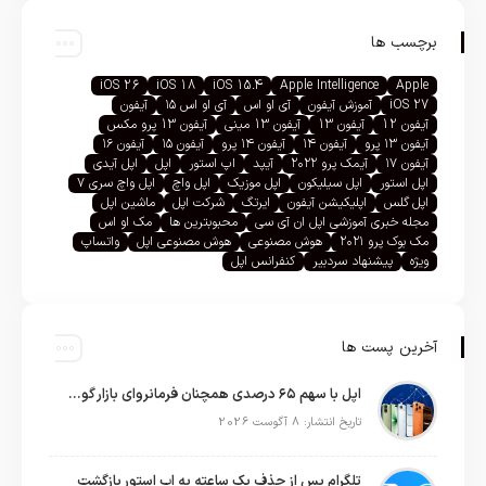
برچسب ها
iOS 26
iOS 18
iOS 15.4
Apple Intelligence
Apple
iOS 27
آموزش آیفون
آی او اس
آی او اس ۱۵
آیفون
آیفون 12
آیفون 13
آیفون 13 مینی
آیفون 13 پرو مکس
آیفون ۱۳ پرو
آیفون ۱۴
آیفون ۱۴ پرو
آیفون ۱۵
آیفون ۱۶
آیفون ۱۷
آیمک پرو ۲۰۲۲
آیپد
اپ استور
اپل
اپل آیدی
اپل استور
اپل سیلیکون
اپل موزیک
اپل واچ
اپل واچ سری ۷
اپل گلس
اپلیکیشن آیفون
ایرتگ
شرکت اپل
ماشین اپل
مجله خبری آموزشی اپل ان آی سی
محبوبترین ها
مک او اس
مک بوک پرو ۲۰۲۱
هوش مصنوعی
هوش مصنوعی اپل
واتساپ
ویژه
پیشنهاد سردبیر
کنفرانس اپل
آخرین پست ها
اپل با سهم ۶۵ درصدی همچنان فرمانروای بازار گوشی‌های پریمیوم جهان است
تاریخ انتشار: 8 آگوست 2026
تلگرام پس از حذف یک ساعته به اپ استور بازگشت