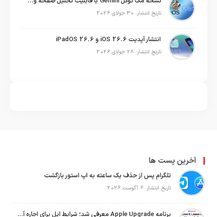
نسخه مک گوگل Gemini با قابلیت تحلیل صفحه و دستورات صوتی در به‌روزرسانی جدید
تاریخ انتشار: 30 جولای 2026
انتشار آپدیت iOS 26.6 و iPadOS 26.6
تاریخ انتشار: 28 جولای 2026
آخرین پست ها
تلگرام پس از حذف یک ساعته به اپ استور بازگشت
تاریخ انتشار: 6 آگوست 2026
برنامه Apple Upgrade معرفی شد؛ شرایط اپل برای اجاره آیفون، آیپد، مک و اپل واچ