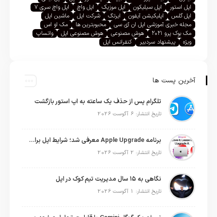
اپل استور
اپل سیلیکون
اپل موزیک
اپل واچ
اپل واچ سری ۷
اپل گلس
اپلیکیشن آیفون
ایرتگ
شرکت اپل
ماشین اپل
مجله خبری آموزشی اپل ان آی سی
محبوبترین ها
مک او اس
مک بوک پرو ۲۰۲۱
هوش مصنوعی
هوش مصنوعی اپل
واتساپ
ویژه
پیشنهاد سردبیر
کنفرانس اپل
آخرین پست ها
تلگرام پس از حذف یک ساعته به اپ استور بازگشت
تاریخ انتشار: 6 آگوست 2026
برنامه Apple Upgrade معرفی شد؛ شرایط اپل برای اجاره آیفون، آیپد، مک و اپل واچ
تاریخ انتشار: 2 آگوست 2026
نگاهی به ۱۵ سال مدیریت تیم کوک در اپل
تاریخ انتشار: 1 آگوست 2026