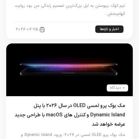
تیم کوک: پیوستن به اپل بزرگ‌ترین تصمیم زندگی من بود روایت
الهام‌بخش…
اخبار و تازه‌ها
2026-02-25
0 دیدگاه
مک بوک پرو لمسی OLED در سال ۲۰۲۶ با پنل
Dynamic Island و کنترل های macOS با طراحی جدید
عرضه خواهد شد
مک بوک پرو OLED لمسی در 2026؛ ورود Dynamic Island و