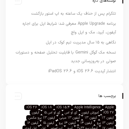
نوشته‌های تازه
تلگرام پس از حذف یک ساعته به اپ استور بازگشت
برنامه Apple Upgrade معرفی شد؛ شرایط اپل برای اجاره
آیفون، آیپد، مک و اپل واچ
نگاهی به ۱۵ سال مدیریت تیم کوک در اپل
نسخه مک گوگل Gemini با قابلیت تحلیل صفحه و دستورات
صوتی در به‌روزرسانی جدید
انتشار آپدیت iOS 26.6 و iPadOS 26.6
برچسب ها
iOS 26
iOS 18
iOS 15.4
Apple Intelligence
Apple
iOS 27
آموزش آیفون
آی او اس
آی او اس ۱۵
آیفون
آیفون 12
آیفون 13
آیفون 13 مینی
آیفون 13 پرو مکس
آیفون ۱۳ پرو
آیفون ۱۴
آیفون ۱۴ پرو
آیفون ۱۵
آیفون ۱۶
آیفون ۱۷
آیمک پرو ۲۰۲۲
آیپد
اپ استور
اپل
اپل آیدی