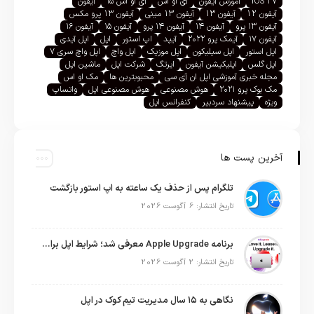
iOS 27
آموزش آیفون
آی او اس
آی او اس ۱۵
آیفون
آیفون 12
آیفون 13
آیفون 13 مینی
آیفون 13 پرو مکس
آیفون ۱۳ پرو
آیفون ۱۴
آیفون ۱۴ پرو
آیفون ۱۵
آیفون ۱۶
آیفون ۱۷
آیمک پرو ۲۰۲۲
آیپد
اپ استور
اپل
اپل آیدی
اپل استور
اپل سیلیکون
اپل موزیک
اپل واچ
اپل واچ سری ۷
اپل گلس
اپلیکیشن آیفون
ایرتگ
شرکت اپل
ماشین اپل
مجله خبری آموزشی اپل ان آی سی
محبوبترین ها
مک او اس
مک بوک پرو ۲۰۲۱
هوش مصنوعی
هوش مصنوعی اپل
واتساپ
ویژه
پیشنهاد سردبیر
کنفرانس اپل
آخرین پست ها
تلگرام پس از حذف یک ساعته به اپ استور بازگشت
تاریخ انتشار: 6 آگوست 2026
برنامه Apple Upgrade معرفی شد؛ شرایط اپل برای اجاره آیفون، آیپد، مک و اپل واچ
تاریخ انتشار: 2 آگوست 2026
نگاهی به ۱۵ سال مدیریت تیم کوک در اپل