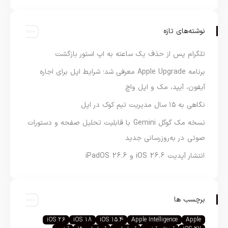
نوشته‌های تازه
تلگرام پس از حذف یک ساعته به اپ استور بازگشت
برنامه Apple Upgrade معرفی شد؛ شرایط اپل برای اجاره
آیفون، آیپد، مک و اپل واچ
نگاهی به ۱۵ سال مدیریت تیم کوک در اپل
نسخه مک گوگل Gemini با قابلیت تحلیل صفحه و دستورات
صوتی در به‌روزرسانی جدید
انتشار آپدیت iOS 26.6 و iPadOS 26.6
برچسب ها
iOS 26
iOS 18
iOS 15.4
Apple Intelligence
Apple