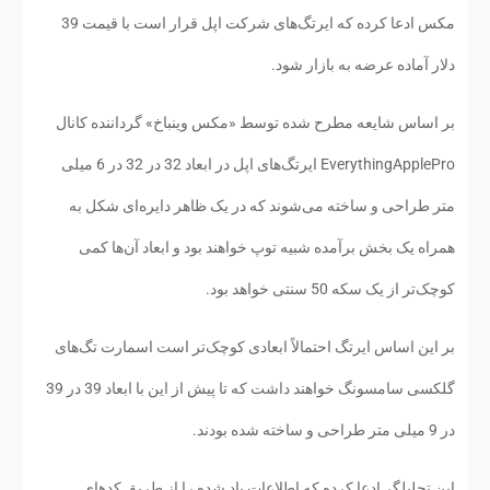
مکس ادعا کرده که ایرتگ‌های شرکت اپل قرار است با قیمت 39
دلار آماده عرضه به بازار شود.
بر اساس شایعه مطرح شده توسط «مکس وینباخ» گرداننده کانال
EverythingApplePro ایرتگ‌های اپل در ابعاد 32 در 32 در 6 میلی
متر طراحی و ساخته می‌شوند که در یک ظاهر دایره‌ای شکل به
همراه یک بخش برآمده شبیه توپ خواهند بود و ابعاد آن‌ها کمی
کوچک‌تر از یک سکه 50 سنتی خواهد بود.
بر این اساس ایرتگ احتمالاً ابعادی کوچک‌تر است اسمارت تگ‌های
گلکسی سامسونگ خواهند داشت که تا پیش از این با ابعاد 39 در 39
در 9 میلی متر طراحی و ساخته شده بودند.
این تحلیلگر ادعا کرده که اطلاعات یاد شده را از طریق کدهای