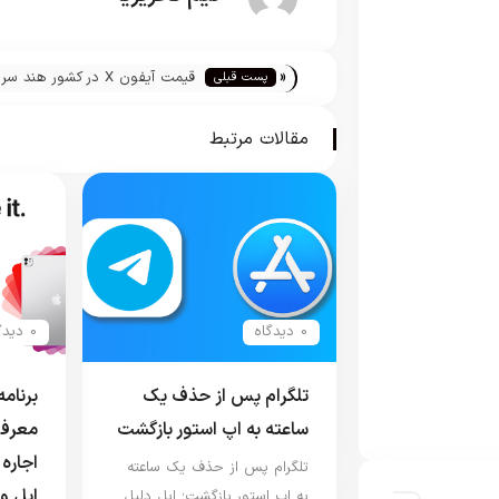
«
قیمت آیفون X در کشور هند سر
پست قبلی
فلک کشید!
مقالات مرتبط
0 دیدگاه
0 دیدگاه
تلگرام پس از حذف یک
ساعته به اپ استور بازگشت
معرفی
اجاره 
تلگرام پس از حذف یک ساعته
اپل و
به اپ استور بازگشت؛ اپل دلیل…