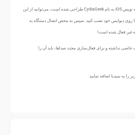
با استفاده از توییک PowerLess که توسط برنامه نویس iOS به نام CydiaGeek طراحی شده است، می‌توانید از این
ا روی دیوایس خود نصب کنید. سپس به محض اتصال دستگاه به
ه غیر فعال شده است!
 باشید که PowerLess تنظیمات خاصی نداشته و برای فعال‌سازی مجدد صداها، باید آن را