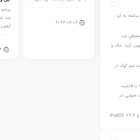
اخبار دنیای اپل
اعته به اپ
شد؛ شر
2026-08-06
آیفون،
امه Apple Upgrade معرفی شد؛
اخبا
فون، آیپد، مک و
2
 مدیریت تیم کوک در
نسخه مک گوگل Gemini با قابلیت
 صوتی در