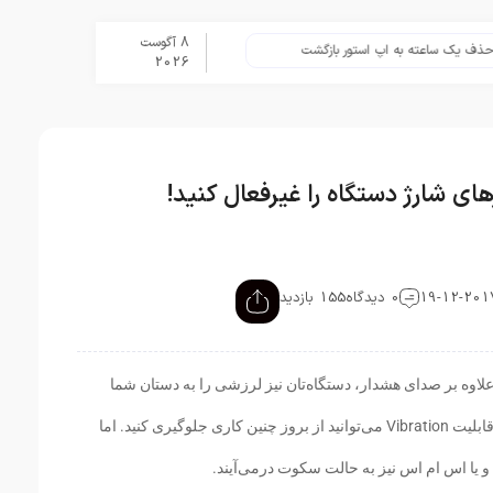
8 آگوست
ک ساعته به اپ استور بازگشت
برنامه Apple Upgrade معرفی شد؛ شرایط اپل برای اجاره آیفون، آیپد، مک و اپل واچ
2026
0 دیدگاه
155 بازدید
علاوه بر صدای هشدار، دستگاه‌تان نیز لرزشی را به دستان شما
القاء می‌کند. با سایلنت کردن و غیر فعال نمودن قابلیت Vibration می‌توانید از بروز چنین کاری جلوگیری کنید. اما
 یا اس ام اس نیز به حالت سکوت درمی‌آیند.