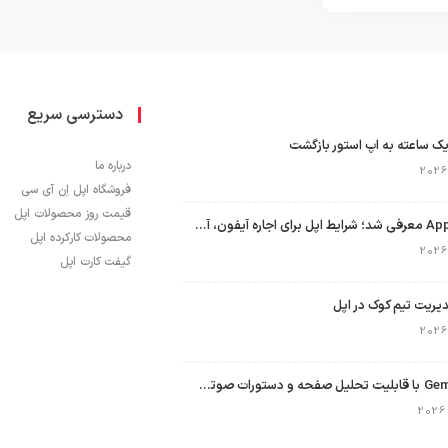
دسترسی سریع
ک ساعته به اپ استور بازگشت
درباره ما
فروشگاه اپل اِن آی سی
قیمت روز محصولات اپل
برنامه Apple Upgrade معرفی شد؛ شرایط اپل برای اجاره آیفون، آیپد، مک و اپل واچ
محصولات کارکرده اپل
گیفت کارت اپل
نسخه مک گوگل Gemini با قابلیت تحلیل صفحه و دستورات صوتی در به‌روزرسانی جدید