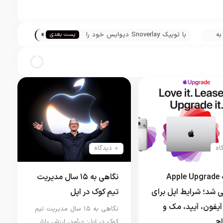
»
 به
با توییک Snoverlay دیوایس خود را
پست بعدی
با بارش برف تزئین کنید!
0 دیدگاه
برنامه Apple Upgrade
نگاهی به ۱۵ سال مدیریت
 شد؛ شرایط اپل برای
تیم کوک در اپل
آیفون، آیپد، مک و
نگاهی به ۱۵ سال مدیریت تیم
اچ
کوک در اپل؛ درآمد، ارزش بازار…