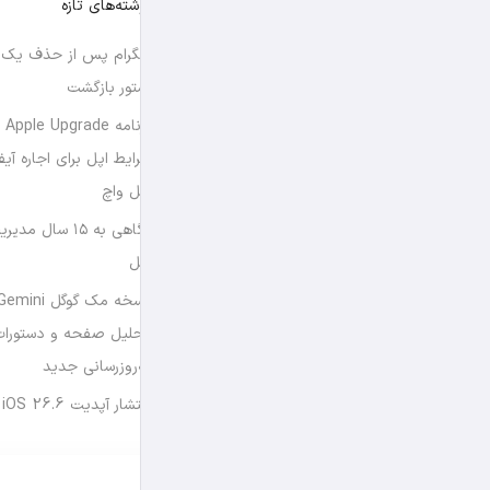
نوشته‌های تازه
تلگرام پس از حذف یک س
استور بازگشت
برن
شرایط اپل برای اجاره آی
اپل واچ
نگاهی به ۱۵ سال
اپل
تحلیل صفحه و دستورات
به‌روزرسانی جدید
انتشار آپدیت iOS 26.6 و iPadOS 26.6