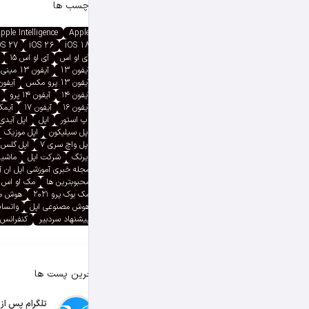
برچسب ها
pple Intelligence
Apple
OS 27
iOS 26
iOS 18
آی او اس
آی او اس ۱۵
آیفون 13
آیفون 13 مینی
آیفون 13 پرو مکس
آیفون ۱۳ پ
آیفون ۱۴
آیفون ۱۴ پرو
آیفون ۱۶
آیفون ۱۷
آیمک پ
اپ استور
اپل
اپل آیدی
اپل سیلیکون
اپل موزیک
اپل واچ سری ۷
اپل گلس
ایرتگ
شرکت اپل
ماشین
مجله خبری آموزشی اپل ان 
محبوبترین ها
مک او اس
مک بوک پرو ۲۰۲۱
هوش م
هوش مصنوعی اپل
واتسا
پیشنهاد سردبیر
کنفرانس 
آخرین پست ها