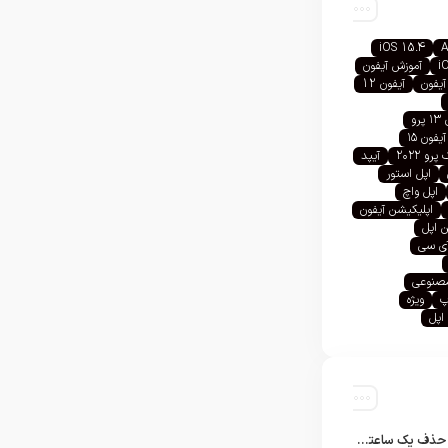
iOS 15.4
A
i
آموزش آیفون
آیفون
آیفون 12
رو
آیفون ۱۵
رو ۲۰۲۲
آیپد
اپل استور
اپل واچ
اپلیکیشن آیفون
 اپل
آی سی
صنوعی
پ
ویژه
اپل
تلگرام پس از حذف یک ساعته به اپ استور بازگشت