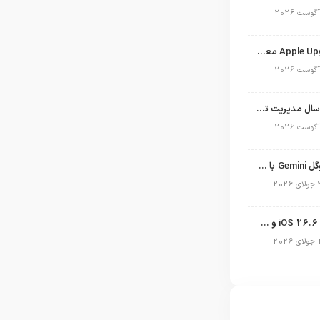
برنامه Apple Upgrade معرفی شد؛ شرایط اپل برای اجاره آیفون، آیپد، مک و اپل واچ
نگاهی به ۱۵ سال مدیریت تیم کوک در اپل
نسخه مک گوگل Gemini با قابلیت تحلیل صفحه و دستورات صوتی در به‌روزرسانی جدید
انتشار آپدیت iOS 26.6 و iPadOS 26.6