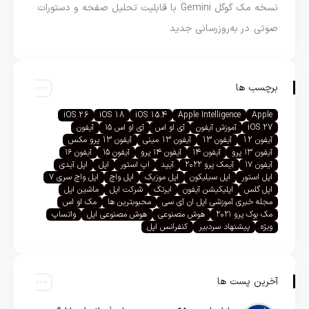
نسخه مک گوگل Gemini با قابلیت تحلیل صفحه و دستورات
صوتی در به‌روزرسانی جدید
برچسب ها
iOS 26
iOS 18
iOS 15.4
Apple Intelligence
Apple
iOS 27
آموزش آیفون
آی او اس
آی او اس ۱۵
آیفون
آیفون 12
آیفون 13
آیفون 13 مینی
آیفون 13 پرو مکس
آیفون ۱۳ پرو
آیفون ۱۴
آیفون ۱۴ پرو
آیفون ۱۵
آیفون ۱۶
آیفون ۱۷
آیمک پرو ۲۰۲۲
آیپد
اپ استور
اپل
اپل آیدی
اپل استور
اپل سیلیکون
اپل موزیک
اپل واچ
اپل واچ سری ۷
اپل گلس
اپلیکیشن آیفون
ایرتگ
شرکت اپل
ماشین اپل
مجله خبری آموزشی اپل ان آی سی
محبوبترین ها
مک او اس
مک بوک پرو ۲۰۲۱
هوش مصنوعی
هوش مصنوعی اپل
واتساپ
ویژه
پیشنهاد سردبیر
کنفرانس اپل
آخرین پست ها