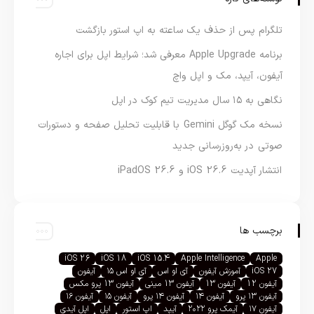
تلگرام پس از حذف یک ساعته به اپ استور بازگشت
برنامه Apple Upgrade معرفی شد؛ شرایط اپل برای اجاره
آیفون، آیپد، مک و اپل واچ
نگاهی به ۱۵ سال مدیریت تیم کوک در اپل
نسخه مک گوگل Gemini با قابلیت تحلیل صفحه و دستورات
صوتی در به‌روزرسانی جدید
انتشار آپدیت iOS 26.6 و iPadOS 26.6
برچسب ها
iOS 26
iOS 18
iOS 15.4
Apple Intelligence
Apple
iOS 27
آموزش آیفون
آی او اس
آی او اس ۱۵
آیفون
آیفون 12
آیفون 13
آیفون 13 مینی
آیفون 13 پرو مکس
آیفون ۱۳ پرو
آیفون ۱۴
آیفون ۱۴ پرو
آیفون ۱۵
آیفون ۱۶
آیفون ۱۷
آیمک پرو ۲۰۲۲
آیپد
اپ استور
اپل
اپل آیدی