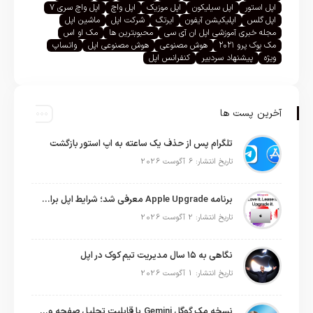
اپل استور
اپل سیلیکون
اپل موزیک
اپل واچ
اپل واچ سری ۷
اپل گلس
اپلیکیشن آیفون
ایرتگ
شرکت اپل
ماشین اپل
مجله خبری آموزشی اپل ان آی سی
محبوبترین ها
مک او اس
مک بوک پرو ۲۰۲۱
هوش مصنوعی
هوش مصنوعی اپل
واتساپ
ویژه
پیشنهاد سردبیر
کنفرانس اپل
آخرین پست ها
تلگرام پس از حذف یک ساعته به اپ استور بازگشت
تاریخ انتشار: 6 آگوست 2026
برنامه Apple Upgrade معرفی شد؛ شرایط اپل برای اجاره آیفون، آیپد، مک و اپل واچ
تاریخ انتشار: 2 آگوست 2026
نگاهی به ۱۵ سال مدیریت تیم کوک در اپل
تاریخ انتشار: 1 آگوست 2026
نسخه مک گوگل Gemini با قابلیت تحلیل صفحه و دستورات صوتی در به‌روزرسانی جدید