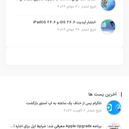
تاریخ انتشار: 30 جولای 2026
انتشار آپدیت iOS 26.6 و iPadOS 26.6
تاریخ انتشار: 28 جولای 2026
آخرین پست ها
تلگرام پس از حذف یک ساعته به اپ استور بازگشت
تاریخ انتشار: 6 آگوست 2026
برنامه Apple Upgrade معرفی شد؛ شرایط اپل برای اجاره آیفون، آیپد، مک و اپل واچ