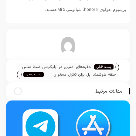
پریمیوم، هواوی honor 8، شیائومی Mi 5 هستند.
تیم تحریریه
«
حفره‌های امنیتی در اپلیکیشن ضبط تماس
پست قبلی
»
آیفون باعث نگرانی کاربران شد
حلقه هوشمند اپل برای کنترل محتوای
پست بعدی
واقعیت افزوده و واقعیت مجازی تولید
می‌شود
مقالات مرتبط