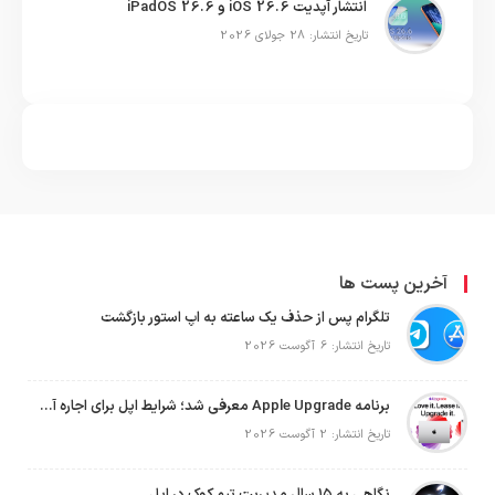
انتشار آپدیت iOS 26.6 و iPadOS 26.6
تاریخ انتشار: 28 جولای 2026
آخرین پست ها
تلگرام پس از حذف یک ساعته به اپ استور بازگشت
تاریخ انتشار: 6 آگوست 2026
برنامه Apple Upgrade معرفی شد؛ شرایط اپل برای اجاره آیفون، آیپد، مک و اپل واچ
تاریخ انتشار: 2 آگوست 2026