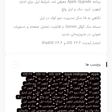
برنامه Apple Upgrade معرفی شد؛ شرایط اپل برای اجاره
آیفون، آیپد، مک و اپل واچ
نگاهی به ۱۵ سال مدیریت تیم کوک در اپل
نسخه مک گوگل Gemini با قابلیت تحلیل صفحه و دستورات
صوتی در به‌روزرسانی جدید
انتشار آپدیت iOS 26.6 و iPadOS 26.6
برچسب ها
iOS 26
iOS 18
iOS 15.4
Apple Intelligence
Apple
iOS 27
آموزش آیفون
آی او اس
آی او اس ۱۵
آیفون
آیفون 12
آیفون 13
آیفون 13 مینی
آیفون 13 پرو مکس
آیفون ۱۳ پرو
آیفون ۱۴
آیفون ۱۴ پرو
آیفون ۱۵
آیفون ۱۶
آیفون ۱۷
آیمک پرو ۲۰۲۲
آیپد
اپ استور
اپل
اپل آیدی
اپل استور
اپل سیلیکون
اپل موزیک
اپل واچ
اپل واچ سری ۷
اپل گلس
اپلیکیشن آیفون
ایرتگ
شرکت اپل
ماشین اپل
مجله خبری آموزشی اپل ان آی سی
محبوبترین ها
مک او اس
مک بوک پرو ۲۰۲۱
هوش مصنوعی
هوش مصنوعی اپل
واتساپ