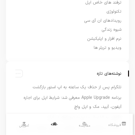
ترفند های خاص اپل
تکنولوژی
رویدادهای ان آی سی
شیوه زندگی
نرم افزار و اپلیکیشن
ویدیو و تریلر ها
نوشته‌های تازه
تلگرام پس از حذف یک ساعته به اپ استور بازگشت
برنامه Apple Upgrade معرفی شد؛ شرایط اپل برای اجاره
آیفون، آیپد، مک و اپل واچ
نگاهی به ۱۵ سال مدیریت تیم کوک در اپل
خانه
فروشگاه
مقایسه
آموزش
نسخه مک گوگل Gemini با قابلیت تحلیل صفحه و دستورات