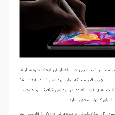
رتمند تر آیپد مینی در ساختار آن ایجاد نموده، ارتقا
پردازنده محصول به A17 Pro می باشد. این چیپ قدرتمند که توان پردازشی آن در آیفون 15
ابلیت های فوق العاده در پردازش گرافیکی و همچنین
برای کاربران محقق سازد.
دوربین آپید مینی نسل 7 با داشتن سنسور 12 مگاپیکسلی و دریچه لنز Wide با قابلیت زوم