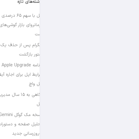
نوشته‌های تازه
اپل با سهم ۶۵ د
فرمانروای بازار گوشی‌ها
است
تلگرام پس از حذف یک س
استور بازگشت
برن
شرایط اپل برای اجاره آی
اپل واچ
نگاهی به ۱۵ سال
اپل
تحلیل صفحه و دستورات
به‌روزرسانی جدید