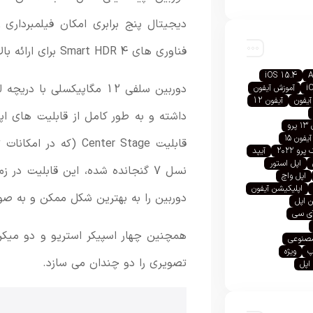
فناوری های Smart HDR 4 برای ارائه بالاترین کیفیت خروجی در فیلم برداری بهره می برد.
iOS 15.4
A
i
آموزش آیفون
آیفون
آیفون 12
رو
آیفون ۱۵
رو ۲۰۲۲
آیپد
اپل استور
نسل 7 گنجانده شده، این قابلیت د
اپل واچ
اپلیکیشن آیفون
دوربین را به بهترین شکل ممکن و به صور
 اپل
آی سی
همچنین چهار اسپیکر استریو و دو میکرو
صنوعی
پ
ویژه
تصویری را دو چندان می سازد.
اپل