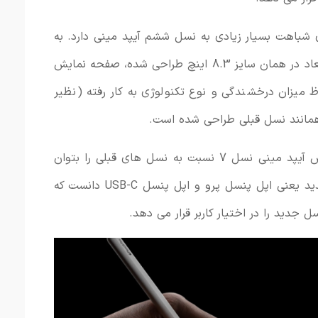
سخت افزاری شباهت بسیار زیادی به نسل ششم آیپد مینی دارد. به
طوری که صفحه نمایش آیپد به لحاظ ابعاد در همان سایز 8.3 اینچ طراحی شده، صفحه نمایش
پد به لحاظ میزان درخشندگی و نوع تکنولوژی به کار رفته (نظیر
اما شاید تنها تفاوت عمده صفحه نمایش آیپد مینی نسل 7 نسبت به نسل های قبلی را بتوان
پشتیبانی آن از اپل پنسل های نسل جدید یعنی اپل پنسل پرو و اپل پنسل USB-C دانست که
جدید را در اختیار کاربر قرار می دهد.