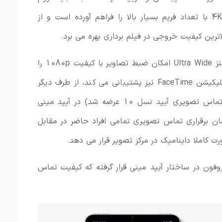
دیجیتال پنج برابری امکان فیلمبرداری 4K با تعداد فریم بسیار بالا را فراهم آورده است و از
دوربین سلفی 12 مگاپیکسلی با دریچه لنز Ultra Wide امکان ضبط تصاویر با کیفیت 1080p را
داشته و به طور کامل از قابلیت های اپلیکیشن FaceTime نیز پشتیبانی می کند، از طرف دیگر
قابلیت Center Stage (که در امکانات تماس تصویری آیپد نسل 10 عرضه شد) در آیپد مینی
ر زمان برقراری تماس تصویری تمامی افراد حاضر در مقابل
ت کاملا داینامیک در مرکز تصویر قرار می دهد.
فون در ساختار آیپد مینی قرار گرفته که کیفیت تماس