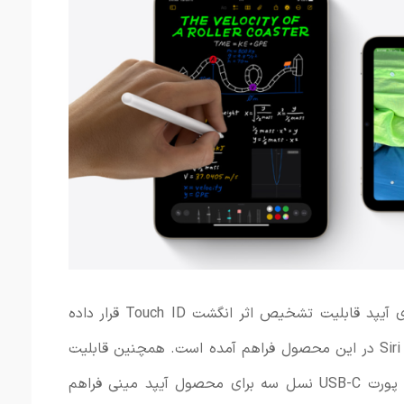
برای ورود و احراز هویت روی دکمه بالای آیپد قابلیت تشخیص اثر انگشت Touch ID قرار داده
شده و امکان پشتیبانی از دستیار صوتی Siri در این محصول فراهم آمده است. همچنین قابلیت
دریافت شارژ و انتقال داده نیز از طریق پورت USB-C نسل سه برای محصول آیپد مینی فراهم