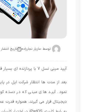
توسط :
مازیار نجارزاده
تاریخ انتشار : 2024-10-
آیپد مینی نسل 7 با پردازنده ای بسیار قدرتمندتر از نسل های قبلی عرضه شد
بعد از مدت ها انتظار شرکت اپل در پاییز 2024 نسل هفتم
نمود. آیپد های مینی که در دسته کو
دیجیتال قرار می گیرند، همواره قدرت عم
به رابط کاربری iPadOS در اختیار کاربران قرار می دهد.