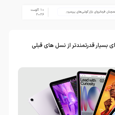
10 آگوست
تلگرام پس از حذف یک ساعته به اپ استور باز
2026
 با پردازنده ای بسیار قدرتمندتر از نسل های قبلی