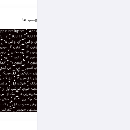
برچسب ها
pple Intelligence
Apple
OS 27
iOS 26
iOS 18
آی او اس
آی او اس ۱۵
آیفون 13
آیفون 13 مینی
آیفون 13 پرو مکس
آیفون ۱۳ پ
آیفون ۱۴
آیفون ۱۴ پرو
آیفون ۱۶
آیفون ۱۷
آیمک پ
اپ استور
اپل
اپل آیدی
اپل سیلیکون
اپل موزیک
اپل واچ سری ۷
اپل گلس
ایرتگ
شرکت اپل
ماشین
مجله خبری آموزشی اپل ان 
محبوبترین ها
مک او اس
مک بوک پرو ۲۰۲۱
هوش م
هوش مصنوعی اپل
واتسا
پیشنهاد سردبیر
کنفرانس 