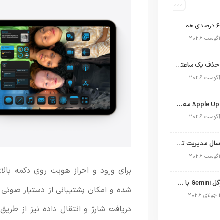
اپل با سهم ۶۵ درصدی همچنان فرمانروای بازار گوشی‌های پریمیوم جهان است
تلگرام پس از حذف یک ساعته به اپ استور بازگشت
برنامه Apple Upgrade معرفی شد؛ شرایط اپل برای اجاره آیفون، آیپد، مک و اپل واچ
نگاهی به ۱۵ سال مدیریت تیم کوک در اپل
نسخه مک گوگل Gemini با قابلیت تحلیل صفحه و دستورات صوتی در به‌روزرسانی جدید