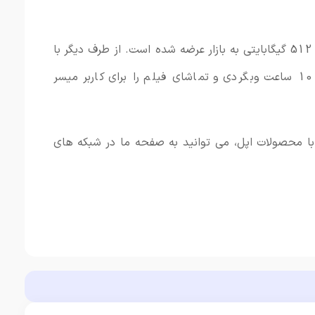
آیپد مینی 7 با سه ظرفیت 128، 256 و 512 گیگابایتی به بازار عرضه شده است. از طرف دیگر با
داشتن باتری 19.3 وات ساعتی امکان 10 ساعت وبگردی و تماشای فیلم را برای کاربر میسر
ط با محصولات اپل، می توانید به صفحه ما در شبکه های