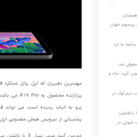
رصدی همچنان
ی پریمیوم جهان
اعته به اپ
امه Apple Upgrade معرفی شد؛
فون، آیپد، مک و
مهمترین تغییری که اپل برای عملکرد قد
 مدیریت تیم کوک در
پرو به اثبات رسیده است، می تواند ق
نسخه مک گوگل Gemini با قابلیت
پشتیبانی از سرویس هوش مصنوعی اپل را 
 صوتی در