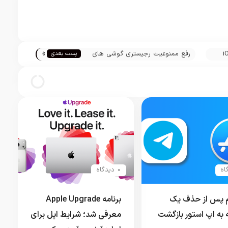
»
iOS 1
رفع ممنوعیت رجیستری گوشی های
پست بعدی
آیفون 16
0 دیدگاه
م پس از حذف یک
برنامه Apple Upgrade
 به اپ استور بازگشت
معرفی شد؛ شرایط اپل برای