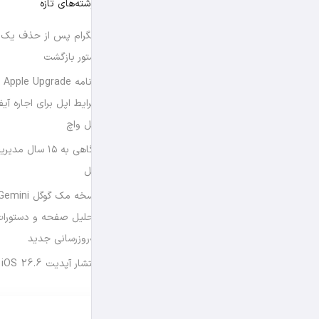
نوشته‌های تازه
تلگرام پس از حذف یک س
استور بازگشت
برن
شرایط اپل برای اجاره آی
اپل واچ
نگاهی به ۱۵ سال
اپل
تحلیل صفحه و دستورات
به‌روزرسانی جدید
انتشار آپدیت iOS 26.6 و iPadOS 26.6