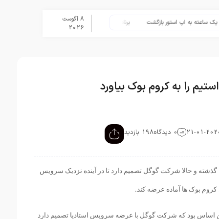
8 آگوست
ته به اپ استور بازگشت
برنامه Apple Upgrade معرفی شد؛ شرایط اپل برای اجاره آیفون، آیپد، مک و اپل واچ
2026
تیم را به کروم بوک بیاورد
0 دیدگاه
198 بازدید
ا گذشته و حالا شرکت گوگل تصمیم دارد تا در آینده نزدیک سرویس
کروم بوک ها آماده عرضه کند.
 این اساس بود که شرکت گوگل با عرضه سرویس استادیا تصمیم دارد