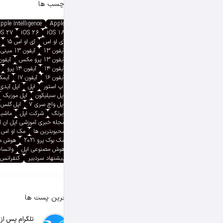
برچسب ها
pple Intelligence
Apple
OS 27
iOS 26
iOS 18
آی او اس
آی او اس ۱۵
آیفون 13
آیفون 13 مینی
آیفون 13 پرو مکس
آیفون ۱۳ پ
آیفون ۱۴
آیفون ۱۴ پرو
آیفون ۱۶
آیفون ۱۷
آیمک پ
اپ استور
اپل
اپل آیدی
اپل سیلیکون
اپل موزیک
اپل واچ سری ۷
اپل گلس
ایرتگ
شرکت اپل
ماشین
مجله خبری آموزشی اپل ان 
محبوبترین ها
مک او اس
مک بوک پرو ۲۰۲۱
هوش م
هوش مصنوعی اپل
واتسا
پیشنهاد سردبیر
کنفرانس 
آخرین پست ها