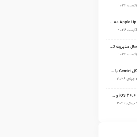
برنامه Apple Upgrade معرفی شد؛ شرایط اپل برای اجاره آیفون، آیپد، مک و اپل واچ
نگاهی به ۱۵ سال مدیریت تیم کوک در اپل
نسخه مک گوگل Gemini با قابلیت تحلیل صفحه و دستورات صوتی در به‌روزرسانی جدید
انتشار آپدیت iOS 26.6 و iPadOS 26.6