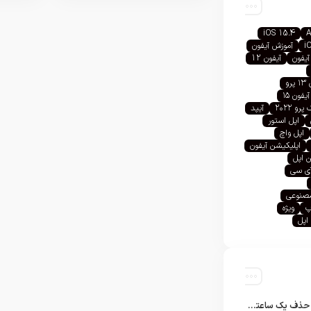
iOS 15.4
A
i
آموزش آیفون
آیفون
آیفون 12
رو
آیفون ۱۵
رو ۲۰۲۲
آیپد
اپل استور
اپل واچ
اپلیکیشن آیفون
 اپل
آی سی
صنوعی
پ
ویژه
اپل
تلگرام پس از حذف یک ساعته به اپ استور بازگشت