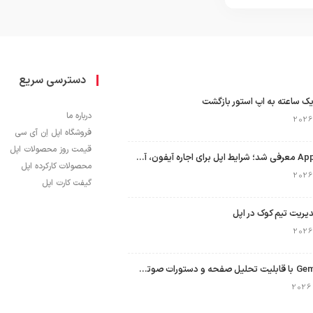
دسترسی سریع
ک ساعته به اپ استور بازگشت
درباره ما
فروشگاه اپل اِن آی سی
قیمت روز محصولات اپل
برنامه Apple Upgrade معرفی شد؛ شرایط اپل برای اجاره آیفون، آیپد، مک و اپل واچ
محصولات کارکرده اپل
گیفت کارت اپل
نسخه مک گوگل Gemini با قابلیت تحلیل صفحه و دستورات صوتی در به‌روزرسانی جدید