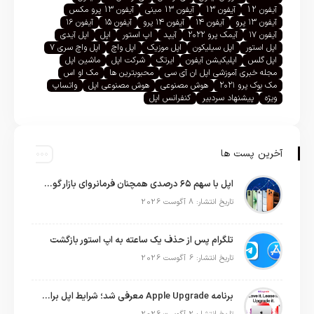
آیفون 12
آیفون 13
آیفون 13 مینی
آیفون 13 پرو مکس
آیفون ۱۳ پرو
آیفون ۱۴
آیفون ۱۴ پرو
آیفون ۱۵
آیفون ۱۶
آیفون ۱۷
آیمک پرو ۲۰۲۲
آیپد
اپ استور
اپل
اپل آیدی
اپل استور
اپل سیلیکون
اپل موزیک
اپل واچ
اپل واچ سری ۷
اپل گلس
اپلیکیشن آیفون
ایرتگ
شرکت اپل
ماشین اپل
مجله خبری آموزشی اپل ان آی سی
محبوبترین ها
مک او اس
مک بوک پرو ۲۰۲۱
هوش مصنوعی
هوش مصنوعی اپل
واتساپ
ویژه
پیشنهاد سردبیر
کنفرانس اپل
آخرین پست ها
اپل با سهم ۶۵ درصدی همچنان فرمانروای بازار گوشی‌های پریمیوم جهان است
تاریخ انتشار: 8 آگوست 2026
تلگرام پس از حذف یک ساعته به اپ استور بازگشت
تاریخ انتشار: 6 آگوست 2026
برنامه Apple Upgrade معرفی شد؛ شرایط اپل برای اجاره آیفون، آیپد، مک و اپل واچ