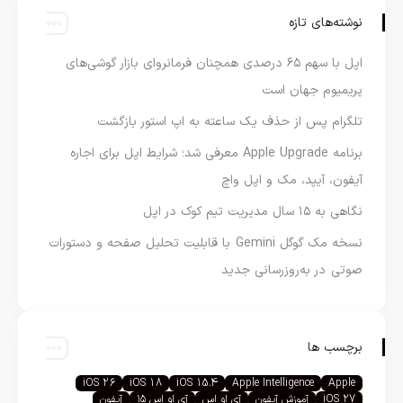
نوشته‌های تازه
اپل با سهم ۶۵ درصدی همچنان فرمانروای بازار گوشی‌های
پریمیوم جهان است
تلگرام پس از حذف یک ساعته به اپ استور بازگشت
برنامه Apple Upgrade معرفی شد؛ شرایط اپل برای اجاره
آیفون، آیپد، مک و اپل واچ
نگاهی به ۱۵ سال مدیریت تیم کوک در اپل
نسخه مک گوگل Gemini با قابلیت تحلیل صفحه و دستورات
صوتی در به‌روزرسانی جدید
برچسب ها
iOS 26
iOS 18
iOS 15.4
Apple Intelligence
Apple
iOS 27
آموزش آیفون
آی او اس
آی او اس ۱۵
آیفون