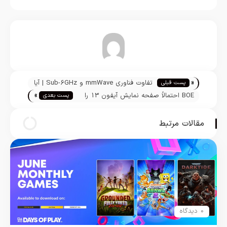
تیم تحریریه
«
تفاوت فناوری mmWave و Sub-6GHz | آیا
پست قبلی
»
5G در پارت نامبرهای آیفون 12 باهم
BOE احتمالاً صفحه نمایش آیفون 13 را
پست بعدی
تفاوت دارند؟
تولید می‌کند
مقالات مرتبط
0 دیدگاه