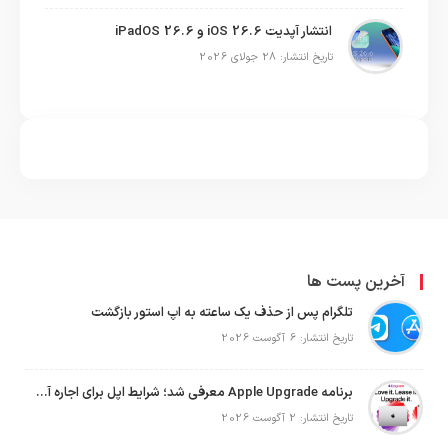
انتشار آپدیت iOS 26.6 و iPadOS 26.6
تاریخ انتشار: 28 جولای 2026
آخرین پست ها
تلگرام پس از حذف یک ساعته به اپ استور بازگشت
تاریخ انتشار: 6 آگوست 2026
برنامه Apple Upgrade معرفی شد؛ شرایط اپل برای اجاره آیفون، آیپد، مک و اپل واچ
تاریخ انتشار: 2 آگوست 2026