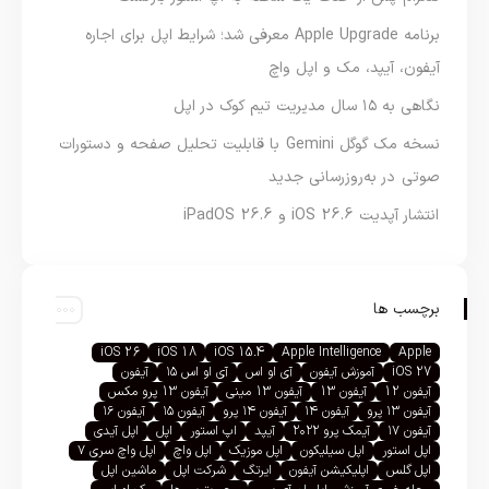
برنامه Apple Upgrade معرفی شد؛ شرایط اپل برای اجاره
آیفون، آیپد، مک و اپل واچ
نگاهی به ۱۵ سال مدیریت تیم کوک در اپل
نسخه مک گوگل Gemini با قابلیت تحلیل صفحه و دستورات
صوتی در به‌روزرسانی جدید
انتشار آپدیت iOS 26.6 و iPadOS 26.6
برچسب ها
iOS 26
iOS 18
iOS 15.4
Apple Intelligence
Apple
iOS 27
آموزش آیفون
آی او اس
آی او اس ۱۵
آیفون
آیفون 12
آیفون 13
آیفون 13 مینی
آیفون 13 پرو مکس
آیفون ۱۳ پرو
آیفون ۱۴
آیفون ۱۴ پرو
آیفون ۱۵
آیفون ۱۶
آیفون ۱۷
آیمک پرو ۲۰۲۲
آیپد
اپ استور
اپل
اپل آیدی
اپل استور
اپل سیلیکون
اپل موزیک
اپل واچ
اپل واچ سری ۷
اپل گلس
اپلیکیشن آیفون
ایرتگ
شرکت اپل
ماشین اپل