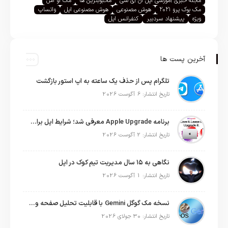
مجله خبری آموزشی اپل ان آی سی
محبوبترین ها
مک او اس
مک بوک پرو ۲۰۲۱
هوش مصنوعی
هوش مصنوعی اپل
واتساپ
ویژه
پیشنهاد سردبیر
کنفرانس اپل
آخرین پست ها
تلگرام پس از حذف یک ساعته به اپ استور بازگشت
تاریخ انتشار: 6 آگوست 2026
برنامه Apple Upgrade معرفی شد؛ شرایط اپل برای اجاره آیفون، آیپد، مک و اپل واچ
تاریخ انتشار: 2 آگوست 2026
نگاهی به ۱۵ سال مدیریت تیم کوک در اپل
تاریخ انتشار: 1 آگوست 2026
نسخه مک گوگل Gemini با قابلیت تحلیل صفحه و دستورات صوتی در به‌روزرسانی جدید
تاریخ انتشار: 30 جولای 2026