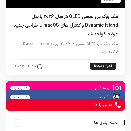
مک بوک پرو لمسی OLED در سال ۲۰۲۶ با پنل
Dynamic Island و کنترل های macOS با طراحی جدید
عرضه خواهد شد
مک بوک پرو OLED لمسی در 2026؛ ورود Dynamic Island و
macOS…
اخبار و تازه‌ها
2026-02-25
اینستاگرام
دنبال کنید
آپارات
دنبال کنید
تماس با ما
دسته بندی ها