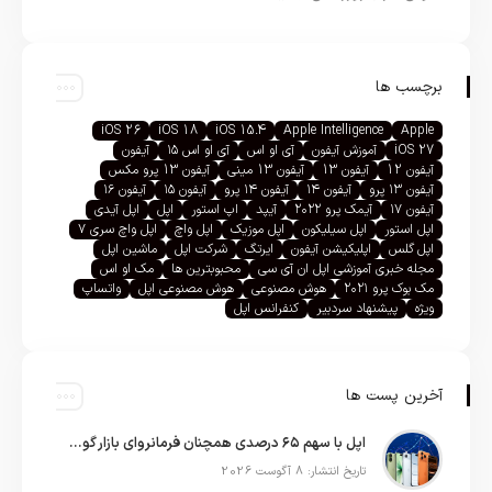
برچسب ها
iOS 26
iOS 18
iOS 15.4
Apple Intelligence
Apple
iOS 27
آموزش آیفون
آی او اس
آی او اس ۱۵
آیفون
آیفون 12
آیفون 13
آیفون 13 مینی
آیفون 13 پرو مکس
آیفون ۱۳ پرو
آیفون ۱۴
آیفون ۱۴ پرو
آیفون ۱۵
آیفون ۱۶
آیفون ۱۷
آیمک پرو ۲۰۲۲
آیپد
اپ استور
اپل
اپل آیدی
اپل استور
اپل سیلیکون
اپل موزیک
اپل واچ
اپل واچ سری ۷
اپل گلس
اپلیکیشن آیفون
ایرتگ
شرکت اپل
ماشین اپل
مجله خبری آموزشی اپل ان آی سی
محبوبترین ها
مک او اس
مک بوک پرو ۲۰۲۱
هوش مصنوعی
هوش مصنوعی اپل
واتساپ
ویژه
پیشنهاد سردبیر
کنفرانس اپل
آخرین پست ها
اپل با سهم ۶۵ درصدی همچنان فرمانروای بازار گوشی‌های پریمیوم جهان است
تاریخ انتشار: 8 آگوست 2026