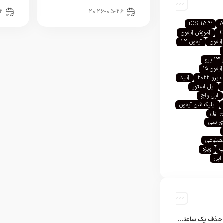
2
2026-05-26
iOS 15.4
A
i
آموزش آیفون
آیفون
آیفون 12
رو
آیفون ۱۵
رو ۲۰۲۲
آیپد
اپل استور
اپل واچ
اپلیکیشن آیفون
 اپل
آی سی
صنوعی
پ
ویژه
اپل
تلگرام پس از حذف یک ساعته به اپ استور بازگشت