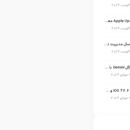
برنامه Apple Upgrade معرفی شد؛ شرایط اپل برای اجاره آیفون، آیپد، مک و اپل واچ
نگاهی به ۱۵ سال مدیریت تیم کوک در اپل
نسخه مک گوگل Gemini با قابلیت تحلیل صفحه و دستورات صوتی در به‌روزرسانی جدید
انتشار آپدیت iOS 26.6 و iPadOS 26.6