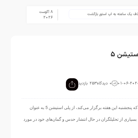
8 آگوست
ساعته به اپ استور بازگشت
برنامه Apple Upgrade معرفی شد؛ شرایط اپل برای اجاره آیفون، آیپد، مک و اپل واچ
2026
ستیشن 5
0 دیدگاه
253 بازدید
سونی رسماً اعلام کرده که در جریان کنفرانسی که پنجشنبه این هفته برگزار می‌کند، از پلی استیشن 5 به عنوان
سیاری از تحلیلگران در حال انتشار حدس و گمان‌های خود در مورد