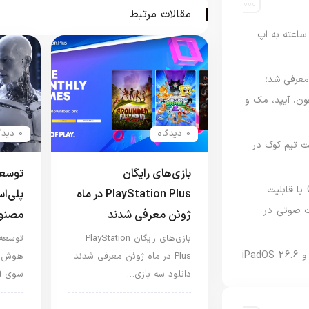
مقالات مرتبط
اعته به اپ
امه Apple Upgrade معرفی شد؛
فون، آیپد، مک و
0 دیدگاه
0 دیدگاه
 مدیریت تیم کوک در
بازی‌های رایگان
توسعه
نسخه مک گوگل Gemini با قابلیت
PlayStation Plus در ماه
پلی‌ا
 صوتی در
ژوئن معرفی شدند
مصنو
بازی‌های رایگان PlayStation
توسعه 
Plus در ماه ژوئن معرفی شدند
هوش مص
دانلود سه بازی…
سوی آی
اخبار کنسول و بازی
اخب