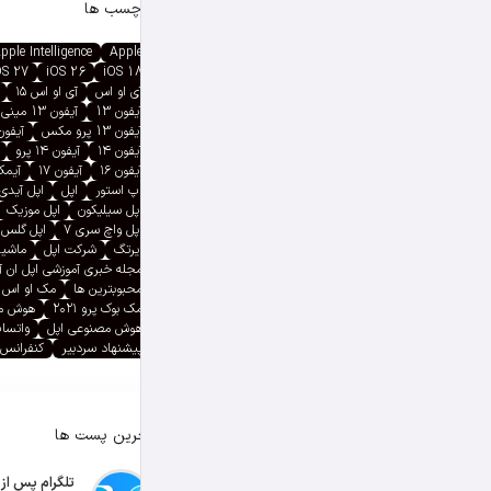
برچسب ها
pple Intelligence
Apple
OS 27
iOS 26
iOS 18
آی او اس
آی او اس ۱۵
آیفون 13
آیفون 13 مینی
آیفون 13 پرو مکس
آیفون ۱۳ پ
آیفون ۱۴
آیفون ۱۴ پرو
آیفون ۱۶
آیفون ۱۷
آیمک پ
اپ استور
اپل
اپل آیدی
اپل سیلیکون
اپل موزیک
اپل واچ سری ۷
اپل گلس
ایرتگ
شرکت اپل
ماشین
مجله خبری آموزشی اپل ان 
محبوبترین ها
مک او اس
مک بوک پرو ۲۰۲۱
هوش م
هوش مصنوعی اپل
واتسا
پیشنهاد سردبیر
کنفرانس 
آخرین پست ها