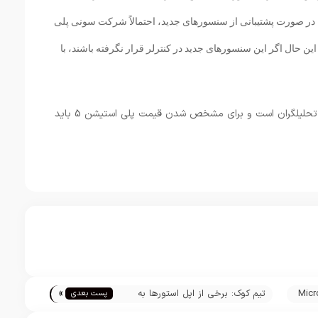
. در صورت پشتیبانی از سنسورهای جدید، احتمالاً شرکت سونی پلی
ر خواهد فروخت با این حال اگر این سنسورهای جدید در کنترلر قرار نگرفته باشند، با
گفتنی است که اطلاعات فوق به طور کامل نظر تحلیلگران است و برای مشخص شدن قیمت پلی استیشن 5 باید
»
نمایشگر MicroLED
تیم کوک: برخی از اپل استورها به
پست بعدی
خاطر اعتراض‌های آمریکا تعطیل