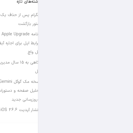
نوشته‌های تازه
تلگرام پس از حذف یک س
استور بازگشت
برن
شرایط اپل برای اجاره آی
اپل واچ
نگاهی به ۱۵ سال
اپل
تحلیل صفحه و دستورات
به‌روزرسانی جدید
انتشار آپدیت iOS 26.6 و iPadOS 26.6