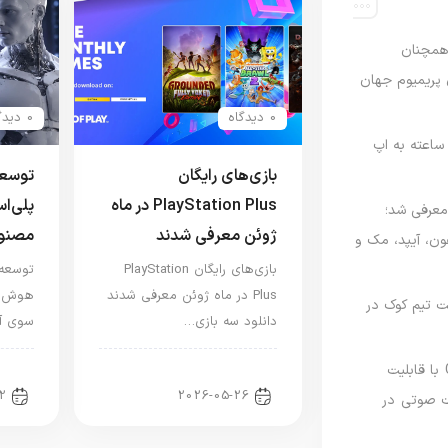
رصدی همچنان
ی پریمیوم جهان
0 دیدگاه
0 دیدگاه
اعته به اپ
بازی‌های رایگان
توسعه
PlayStation Plus در ماه
پلی‌ا
امه Apple Upgrade معرفی شد؛
ژوئن معرفی شدند
مصنو
فون، آیپد، مک و
بازی‌های رایگان PlayStation
توسعه 
Plus در ماه ژوئن معرفی شدند
هوش مص
 مدیریت تیم کوک در
دانلود سه بازی…
سوی آی
نسخه مک گوگل Gemini با قابلیت
اخبار کنسول و بازی
اخب
2
2026-05-26
 صوتی در