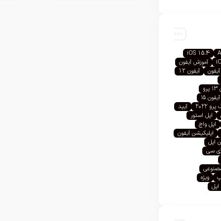
iOS 15.4
A
i
آموزش آیفون
آیفون
آیفون 12
رو
آیفون ۱۵
رو ۲۰۲۲
آیپد
اپل استور
اپل واچ
اپلیکیشن آیفون
 اپل
آی سی
صنوعی
پ
ویژه
اپل