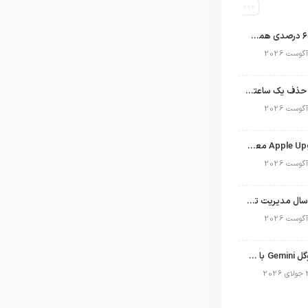
اپل با سهم ۶۵ درصدی همچنان فرمانروای بازار گوشی‌های پریمیوم جهان است
تلگرام پس از حذف یک ساعته به اپ استور بازگشت
برنامه Apple Upgrade معرفی شد؛ شرایط اپل برای اجاره آیفون، آیپد، مک و اپل واچ
نگاهی به ۱۵ سال مدیریت تیم کوک در اپل
نسخه مک گوگل Gemini با قابلیت تحلیل صفحه و دستورات صوتی در به‌روزرسانی جدید