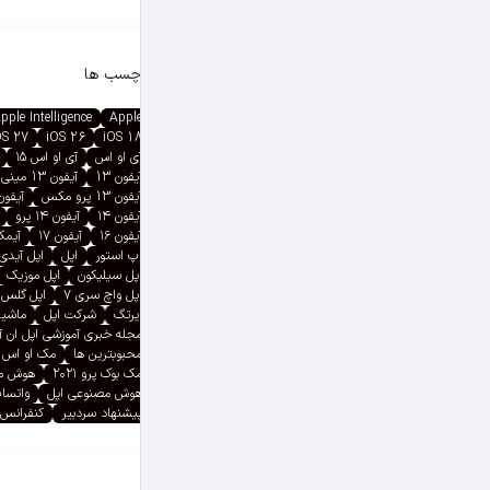
برچسب ها
pple Intelligence
Apple
OS 27
iOS 26
iOS 18
آی او اس
آی او اس ۱۵
آیفون 13
آیفون 13 مینی
آیفون 13 پرو مکس
آیفون ۱۳ پ
آیفون ۱۴
آیفون ۱۴ پرو
آیفون ۱۶
آیفون ۱۷
آیمک پ
اپ استور
اپل
اپل آیدی
اپل سیلیکون
اپل موزیک
اپل واچ سری ۷
اپل گلس
ایرتگ
شرکت اپل
ماشین
مجله خبری آموزشی اپل ان 
محبوبترین ها
مک او اس
مک بوک پرو ۲۰۲۱
هوش م
هوش مصنوعی اپل
واتسا
پیشنهاد سردبیر
کنفرانس 