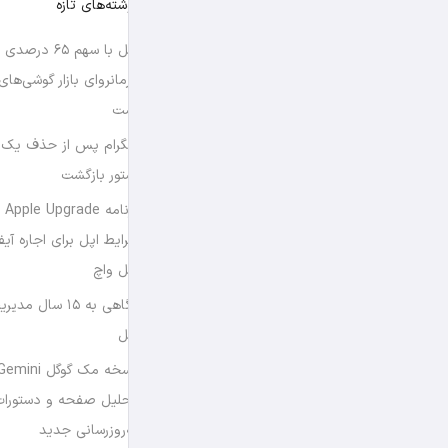
نوشته‌های تازه
اپل با سهم ۶۵ د
فرمانروای بازار گوشی‌ها
است
تلگرام پس از حذف یک س
استور بازگشت
برن
شرایط اپل برای اجاره آی
اپل واچ
نگاهی به ۱۵ سال
اپل
تحلیل صفحه و دستورات
به‌روزرسانی جدید