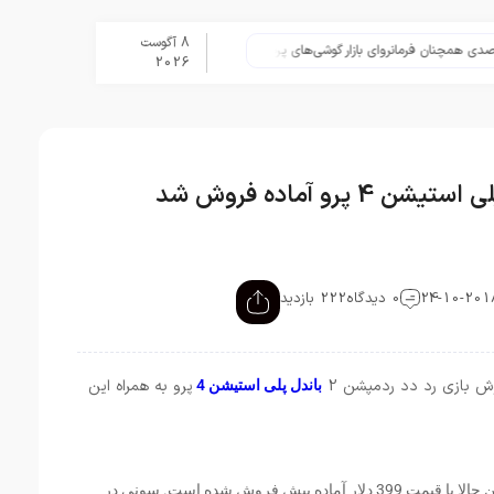
8 آگوست
تلگرام پس از حذف یک ساعته به اپ 
2026
0 دیدگاه
222 بازدید
ش بازی رد دد ردمپشن 2
پرو به همراه این
باندل پلی استیشن 4
باندل رد دد ردمپشن 2 پلی استیشن 4 پرو از همین حالا با قیمت 399 دلار آماده پیش فروش شده است. سونی در