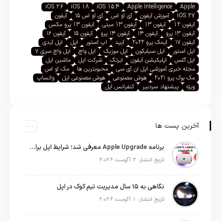
iOS 26
iOS 18
iOS 15.4
Apple Intelligence
Apple
iOS 27
آموزش آیفون
آی او اس
آی او اس ۱۵
آیفون
آیفون 12
آیفون 13
آیفون 13 مینی
آیفون 13 پرو مکس
آیفون ۱۳ پرو
آیفون ۱۴
آیفون ۱۴ پرو
آیفون ۱۵
آیفون ۱۶
آیفون ۱۷
آیمک پرو ۲۰۲۲
آیپد
اپ استور
اپل
اپل آیدی
اپل استور
اپل سیلیکون
اپل موزیک
اپل واچ
اپل واچ سری ۷
اپل گلس
اپلیکیشن آیفون
ایرتگ
شرکت اپل
ماشین اپل
مجله خبری آموزشی اپل ان آی سی
محبوبترین ها
مک او اس
مک بوک پرو ۲۰۲۱
هوش مصنوعی
هوش مصنوعی اپل
واتساپ
ویژه
پیشنهاد سردبیر
کنفرانس اپل
آخرین پست ها
برنامه Apple Upgrade معرفی شد؛ شرایط اپل برای اجاره آیفون، آیپد، مک و اپل واچ
تاریخ انتشار: 2 آگوست 2026
نگاهی به ۱۵ سال مدیریت تیم کوک در اپل
تاریخ انتشار: 1 آگوست 2026